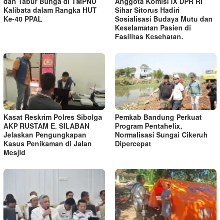
dan Tabur Bunga di TMPNU
Anggota Komisi IX DPR RI
Kalibata dalam Rangka HUT
Sihar Sitorus Hadiri
Ke-40 PPAL
Sosialisasi Budaya Mutu dan
Keselamatan Pasien di
Fasilitas Kesehatan.
Kasat Reskrim Polres Sibolga
Pemkab Bandung Perkuat
AKP RUSTAM E. SILABAN
Program Pentahelix,
Jelaskan Pengungkapan
Normalisasi Sungai Cikeruh
Kasus Penikaman di Jalan
Dipercepat
Mesjid