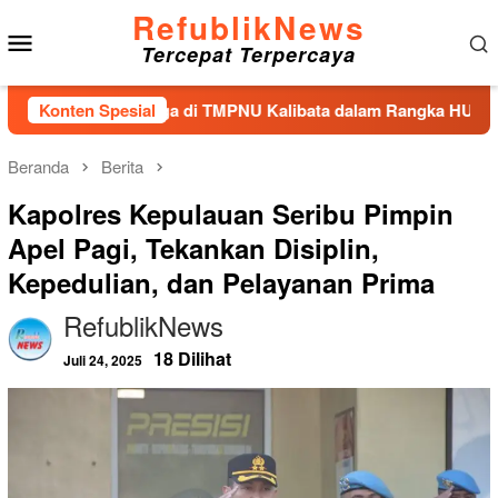
Loncat
RefublikNews
Menu
ke
Tercepat Terpercaya
konten
Mobile
 Tabur Bunga di TMPNU Kalibata dalam Rangka HUT Ke-40 PPAL
Konten Spesial
Beranda
Berita
Kapolres Kepulauan Seribu Pimpin
Apel Pagi, Tekankan Disiplin,
Kepedulian, dan Pelayanan Prima
RefublikNews
18 Dilihat
Juli 24, 2025