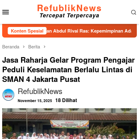
Loncat
RefublikNews
Menu
ke
Tercepat Terpercaya
konten
Mobile
has Hadirkan Abdul Rivai Ras: Kepemimpinan Adalah Talenta ya
Konten Spesial
Beranda
Berita
Jasa Raharja Gelar Program Pengajar
Peduli Keselamatan Berlalu Lintas di
SMAN 4 Jakarta Pusat
RefublikNews
18 Dilihat
November 15, 2025