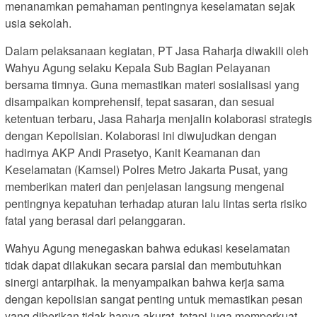
menanamkan pemahaman pentingnya keselamatan sejak
usia sekolah.
Dalam pelaksanaan kegiatan, PT Jasa Raharja diwakili oleh
Wahyu Agung selaku Kepala Sub Bagian Pelayanan
bersama timnya. Guna memastikan materi sosialisasi yang
disampaikan komprehensif, tepat sasaran, dan sesuai
ketentuan terbaru, Jasa Raharja menjalin kolaborasi strategis
dengan Kepolisian. Kolaborasi ini diwujudkan dengan
hadirnya AKP Andi Prasetyo, Kanit Keamanan dan
Keselamatan (Kamsel) Polres Metro Jakarta Pusat, yang
memberikan materi dan penjelasan langsung mengenai
pentingnya kepatuhan terhadap aturan lalu lintas serta risiko
fatal yang berasal dari pelanggaran.
Wahyu Agung menegaskan bahwa edukasi keselamatan
tidak dapat dilakukan secara parsial dan membutuhkan
sinergi antarpihak. Ia menyampaikan bahwa kerja sama
dengan kepolisian sangat penting untuk memastikan pesan
yang diberikan tidak hanya akurat, tetapi juga memperkuat