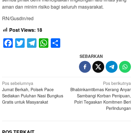
aman dan minim risiko bagi seluruh masyarakat.
RN/Gusdin/red
Post Views:
18
Facebook
Twitter
Telegram
WhatsApp
Share
SEBARKAN
Navigasi
Pos sebelumnya
Pos berikutnya
Jumat Berkah, Polsek Pace
Bhabinkamtibmas Kerang Anyar
pos
Sediakan Puluhan Nasi Bungkus
Sambangi Korban Penipuan,
Gratis untuk Masyarakat
Polri Tegaskan Komitmen Beri
Perlindungan
POS TERKAIT