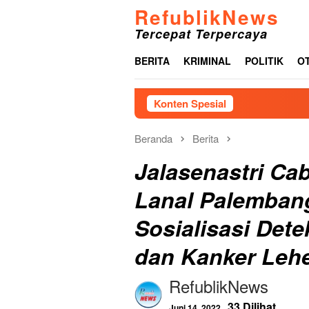
Loncat
RefublikNews
ke
Tercepat Terpercaya
konten
BERITA
KRIMINAL
POLITIK
O
Konten Spesial
Pemkab Tapanuli T
Beranda
Berita
Jalasenastri Cab
Lanal Palemban
Sosialisasi Dete
dan Kanker Leh
RefublikNews
33 Dilihat
Juni 14, 2022