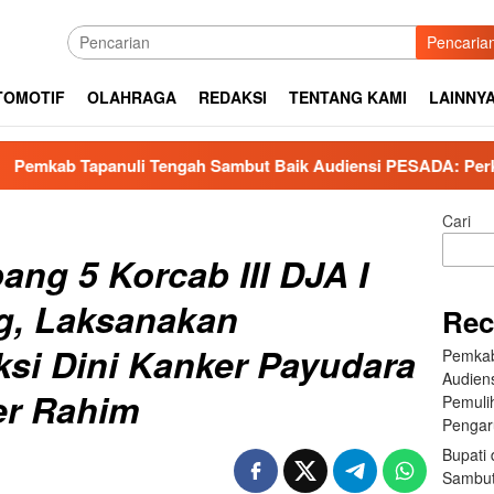
Pencaria
TOMOTIF
OLAHRAGA
REDAKSI
TENTANG KAMI
LAINNY
engah Sambut Baik Audiensi PESADA: Perkuat Kolaborasi Pemu
Cari
ang 5 Korcab III DJA I
g, Laksanakan
Rec
ksi Dini Kanker Payudara
Pemkab
Audien
er Rahim
Pemuli
Pengar
Bupati 
Sambut