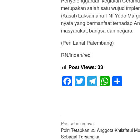
Penyelenggaraan kegiatan Cerama
merupakan salah satu wujud implem
(Kasal) Laksamana TNI Yudo Margo
nyata yang bermanfaat terhadap An
masyarakat, bangsa dan negara.
(Pen Lanal Palembang)
RN/indah/red
Post Views:
33
Facebook
Twitter
Telegram
Whats
Sha
Navigasi
Pos sebelumnya
Polri Tetapkan 23 Anggota Khilafatul Mu
pos
Sebagai Tersangka