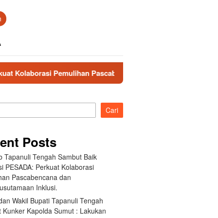
n
A
lihan Pascabencana dan Pengarusutamaan Inklusi.
Bupa
Cari
ent Posts
 Tapanuli Tengah Sambut Baik
si PESADA: Perkuat Kolaborasi
han Pascabencana dan
usutamaan Inklusi.
dan Wakil Bupati Tapanuli Tengah
 Kunker Kapolda Sumut : Lakukan