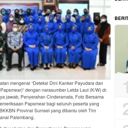
BERI
atan mengenai “Deteksi Dini Kanker Payudara dan
Papsmear)” dengan narasumber Letda Laut (K/W) dr.
anya jawab, Penyerahan Cinderamata, Foto Bersama
Pemeriksaan Papsmear bagi seluruh peserta yang
 BKKBN Provinsi Sumsel yang dibantu oleh Tim
Lanal Palembang.