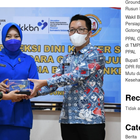
Ground
Rusun 
Wakil 
Persia
Gotong
PPAL G
di TMP
PPAL
Bupati
DPR RI 
Mutu da
Keseha
Rec
Tidak a
Cat
Berita