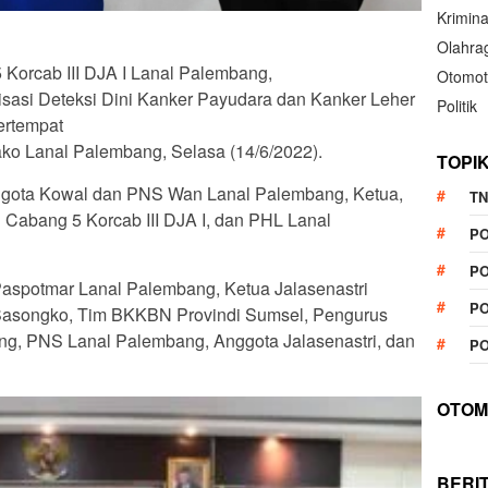
Krimina
Olahra
 Korcab III DJA I Lanal Palembang,
Otomot
sasi Deteksi Dini Kanker Payudara dan Kanker Leher
Politik
ertempat
ako Lanal Palembang, Selasa (14/6/2022).
TOPI
 anggota Kowal dan PNS Wan Lanal Palembang, Ketua,
TN
 Cabang 5 Korcab III DJA I, dan PHL Lanal
P
PO
 Paspotmar Lanal Palembang, Ketua Jalasenastri
PO
a Sasongko, Tim BKKBN Provindi Sumsel, Pengurus
ng, PNS Lanal Palembang, Anggota Jalasenastri, dan
PO
OTOM
BERI