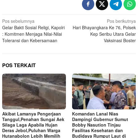
Navigasi
Pos sebelumnya
Pos berikutnya
Gelar Bakti Sosial Religi, Kapolri
Hari Bhayangkara Ke 76, Polsek
pos
: Komitmen Menjaga Nilai-Nilai
Kep Seribu Utara Gelar
Toleransi dan Kebersamaan
Vaksinasi Boster
POS TERKAIT
Akibat Lamanya Pengerjaan
Komandan Lanal Nias
Tanggul,Penahan Sungai Aek
Dampingi Gubernur Sumut
Silaga Laga Apabila Hujan
Bobby Nasution Tinjau
Deras Jebol,Puluhan Warga
Fasilitas Kesehatan dan
Hutanabolon Lebih Memilih
Budidaya Rumput Laut di