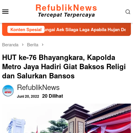
Loncat
RefublikNews
Menu
ke
Tercepat Terpercaya
konten
Mobile
ahan Sungai Aek Silaga Laga Apabila Hujan Deras Jebol,Puluha
Konten Spesial
Beranda
Berita
HUT ke-76 Bhayangkara, Kapolda
Metro Jaya Hadiri Giat Baksos Religi
dan Salurkan Bansos
RefublikNews
20 Dilihat
Juni 20, 2022