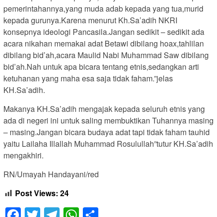
pemerintahannya,yang muda adab kepada yang tua,murid
kepada gurunya.Karena menurut Kh.Sa’adih NKRI
konsepnya ideologi Pancasila.Jangan sedikit – sedikit ada
acara nikahan memakai adat Betawi dibilang hoax,tahlilan
dibilang bid’ah,acara Maulid Nabi Muhammad Saw dibilang
bid’ah.Nah untuk apa bicara tentang etnis,sedangkan arti
ketuhanan yang maha esa saja tidak faham.”jelas
KH.Sa’adih.
Makanya KH.Sa’adih mengajak kepada seluruh etnis yang
ada di negeri ini untuk saling membuktikan Tuhannya masing
– masing.Jangan bicara budaya adat tapi tidak faham tauhid
yaitu Lailaha Illallah Muhammad Rosulullah”tutur KH.Sa’adih
mengakhiri.
RN/Umayah Handayani/red
Post Views:
24
Facebook
Twitter
Telegram
WhatsApp
Share