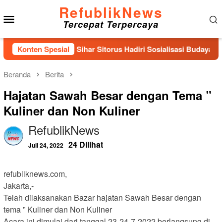
Loncat
RefublikNews
Menu
ke
Tercepat Terpercaya
konten
Mobile
 IX DPR RI Sihar Sitorus Hadiri Sosialisasi Budaya Mutu dan Ke
Konten Spesial
Beranda
Berita
Hajatan Sawah Besar dengan Tema ”
Kuliner dan Non Kuliner
RefublikNews
24 Dilihat
Juli 24, 2022
refubliknews.com,
Jakarta,-
Telah dilaksanakan Bazar hajatan Sawah Besar dengan
tema ” Kuliner dan Non Kuliner
Acara ini dimulai dari tanggal 23-24-7-2022.berlangsung di