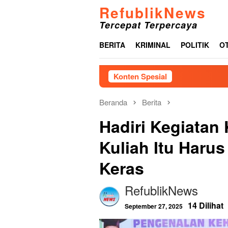
Loncat
RefublikNews
ke
Tercepat Terpercaya
konten
BERITA
KRIMINAL
POLITIK
O
Konten Spesial
Menjelang HUT ke-81 
Beranda
Berita
Hadiri Kegiatan
Kuliah Itu Harus
Keras
RefublikNews
14 Dilihat
September 27, 2025