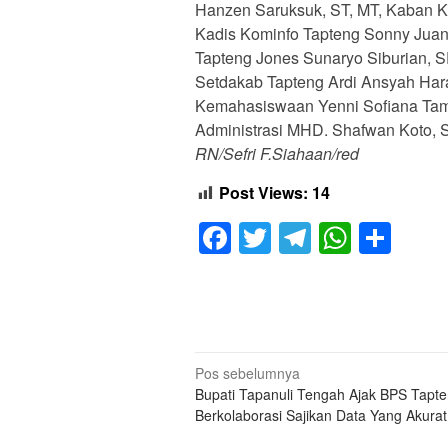
Hanzen Saruksuk, ST, MT, Kaban Ke
Kadis Kominfo Tapteng Sonny Jua
Tapteng Jones Sunaryo Siburian, 
Setdakab Tapteng Ardi Ansyah Har
Kemahasiswaan Yenni Sofiana Tambu
Administrasi MHD. Shafwan Koto, 
RN/Sefri F.Siahaan/red
Post Views:
14
Facebook
Twitter
Telegram
Whats
Sha
Navigasi
Pos sebelumnya
Bupati Tapanuli Tengah Ajak BPS Tapt
pos
Berkolaborasi Sajikan Data Yang Akurat