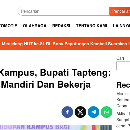
Pencaria
TOMOTIF
OLAHRAGA
REDAKSI
TENTANG KAMI
LAINNY
RI, Bona Paputungan Kembali Suarakan Lagu MBG untuk Masa
Cari
 Kampus, Bupati Tapteng:
 Mandiri Dan Bekerja
Rec
Menjel
Kembal
Depan 
Akibat
Sungai
Jebol,