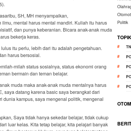
5).
Olahra
Otomot
Pasaribu, SH, MH menyampaikan,
lmu, mental harus mental mandiri. Kuliah itu harus
Politik
nisiatif, dan punya keberanian. Bicara anak-anak muda
rus bekerja keras.
TOPI
TN
 lulus itu perlu, lebih dari itu adalah pengetahuan.
an harus bersosial.
P
ilah-milah status sosialnya, status ekonomi orang
PO
 teman bermain dan teman belajar.
PO
ak-anak muda maka anak-anak muda mentalnya harus
PO
, saya datang karena basic saya berangkat dari
ri dunia kampus, saya mengenal politik, mengenal
OTOM
kan, Saya tidak hanya sekedar belajar, tidak cukup
BERI
ari luar kelas. Kita tetap belajar, kita pelajari banyak