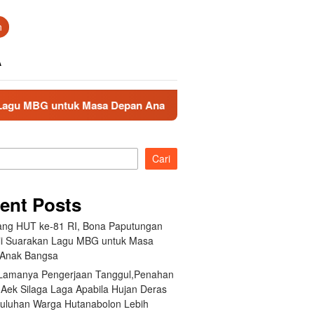
n
A
 Depan Anak Bangsa
Akibat Lamanya Pengerjaan Tanggul
Cari
ent Posts
ang HUT ke-81 RI, Bona Paputungan
i Suarakan Lagu MBG untuk Masa
Anak Bangsa
 Lamanya Pengerjaan Tanggul,Penahan
 Aek Silaga Laga Apabila Hujan Deras
Puluhan Warga Hutanabolon Lebih