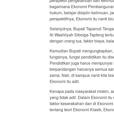
perspektif pengetahuan dan keilmu
bagaimana Ekonomi Pembangunan. S
hukum, belajar disiplin keilmuan, ja
perspektifnya, Ekonomi itu nanti bic
Selanjutnya, Bupati Tapanuli Ten
Al Washliyah Sibolga-Tapteng tentu 
dengan orang tua, faktor biaya, kal
Kemudian Bupati mengungkapkan, te
fungsinya, fungsi pendidikan itu di
Pendidikan juga harus mempunyai S
berpandangan harusnya semua sama,
sama. Nah, di kampus nanti kita bi
Ekonomi itu adil.
Kenapa pada masyarakat miskin, a
yang tidak adil. Dalam Ekonomi itu
faktor keserakahan dan di Ekonomi 
tentang teori Ekonomi Klasik, Ekono