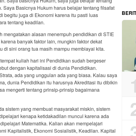
an. Saya basicnya Hukum, saya juga belajar tentang
aya Basicnya Hukum harus belajar tentang filsafat
BERI
di begitu juga di Ekonomi karena itu pasti luas
ara tentang keadilan.
gah mengatakan alasan menempuh pendidikan di STIE
karena banyak faktor lain, mungkin faktor dekat
au di sini orang tua masih mampu membiayai kita.
mpat kuliah hari ini Pendidikan sudah bergeser
sebut dengan kapitalisasi di dunia Pendidikan.
trata, ada yang unggulan ada yang biasa. Kalau saya
 dunia Pendidikan itu harusnya Akreditasi itu dibikin
asa mengerti tentang prinsip-prinsip bagaimana
da sistem yang membuat masyarakat miskin, sistem
 dipelajari kenapa ketidakadilan muncul karena ada
dipelajari Matematika. Kalian akan mempelajari
mi Kapitalistik, Ekonomi Sosialistik, Keadilan. Kapital