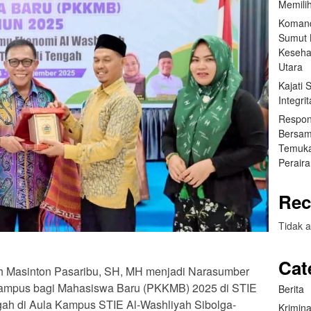
Memilih
Komand
Sumut B
Keseha
Utara
Kajati
Integr
Respon
Bersam
Temuka
Perair
Rec
Tidak a
Cat
h Masinton Pasaribu, SH, MH menjadi Narasumber
ampus bagi Mahasiswa Baru (PKKMB) 2025 di STIE
Berita
gah di Aula Kampus STIE Al-Washliyah Sibolga-
Krimina