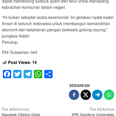
dapat mendorong surplus ayam dan telur untuk menopang
kebutuhan konsumsi dalam negeri.
“Ini bukan sekadar acara seremonial. Ini gerakan nyata kader
Ansor di seluruh Indonesia untuk membangun kemandirian
ekonomi dan ketahanan pangan berbasis gotong royong,”
pungkas Addin
Penutup.
RN/ Sulaeman /red
Post Views:
14
Facebook
Twitter
Telegram
WhatsApp
Share
SEBARKAN
Navigasi
Pos sebelumnya
Pos berikutnya
Kapolsek Ciledug Gelar
KPK Gandeng Universitas