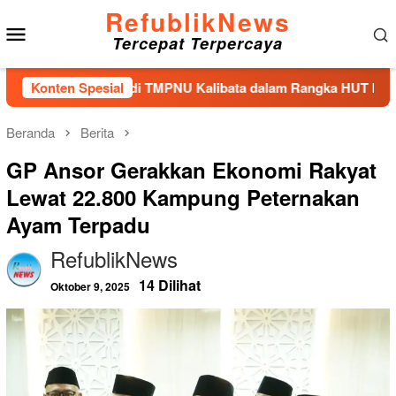
Loncat
RefublikNews
Menu
ke
Tercepat Terpercaya
konten
Mobile
bur Bunga di TMPNU Kalibata dalam Rangka HUT Ke-40 PPAL
Konten Spesial
Beranda
Berita
GP Ansor Gerakkan Ekonomi Rakyat
Lewat 22.800 Kampung Peternakan
Ayam Terpadu
RefublikNews
14 Dilihat
Oktober 9, 2025