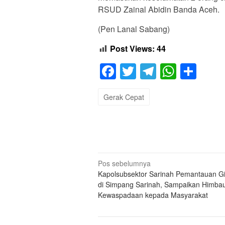
RSUD Zainal Abidin Banda Aceh.
(Pen Lanal Sabang)
Post Views:
44
Facebook
Twitter
Telegram
Whats
Sha
Gerak Cepat
Navigasi
Pos sebelumnya
Kapolsubsektor Sarinah Pemantauan G
pos
di Simpang Sarinah, Sampaikan Himba
Kewaspadaan kepada Masyarakat