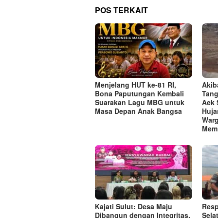
POS TERKAIT
Menjelang HUT ke-81 RI,
Akib
Bona Paputungan Kembali
Tang
Suarakan Lagu MBG untuk
Aek 
Masa Depan Anak Bangsa
Huja
Warg
Memi
Kajati Sulut: Desa Maju
Resp
Dibangun dengan Integritas,
Sela