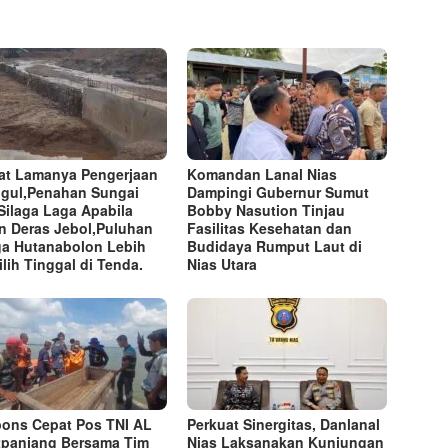
at Lamanya Pengerjaan
Komandan Lanal Nias
gul,Penahan Sungai
Dampingi Gubernur Sumut
Silaga Laga Apabila
Bobby Nasution Tinjau
n Deras Jebol,Puluhan
Fasilitas Kesehatan dan
a Hutanabolon Lebih
Budidaya Rumput Laut di
lih Tinggal di Tenda.
Nias Utara
ons Cepat Pos TNI AL
Perkuat Sinergitas, Danlanal
tpanjang Bersama Tim
Nias Laksanakan Kunjungan