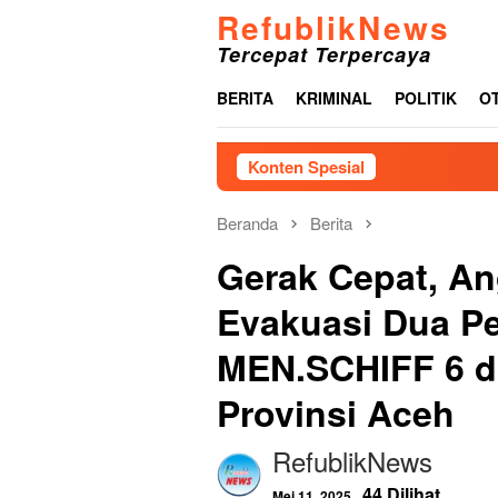
Loncat
RefublikNews
ke
Tercepat Terpercaya
konten
BERITA
KRIMINAL
POLITIK
O
Konten Spesial
Menjelan
Beranda
Berita
Gerak Cepat, A
Evakuasi Dua P
MEN.SCHIFF 6 di
Provinsi Aceh
RefublikNews
44 Dilihat
Mei 11, 2025