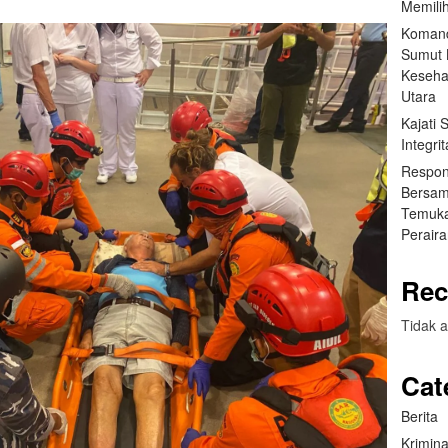
Memilih
Komand
Sumut B
Keseha
Utara
Kajati
Integr
Respon
Bersam
Temuka
Perair
Rec
Tidak a
Cat
Berita
Krimina