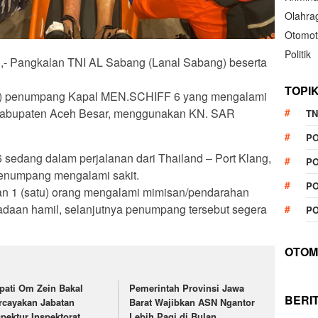
Olahra
Otomot
Politik
g,- Pangkalan TNI AL Sabang (Lanal Sabang) beserta
TOPI
ua) penumpang Kapal MEN.SCHIFF 6 yang mengalami
a, Kabupaten Aceh Besar, menggunakan KN. SAR
TN
P
edang dalam perjalanan dari Thailand – Port Klang,
PO
penumpang mengalami sakit.
PO
 dan 1 (satu) orang mengalami mimisan/pendarahan
eadaan hamil, selanjutnya penumpang tersebut segera
PO
OTOM
pati Om Zein Bakal
Pemerintah Provinsi Jawa
BERI
rcayakan Jabatan
Barat Wajibkan ASN Ngantor
spektur Inspektorat
Lebih Pagi di Bulan