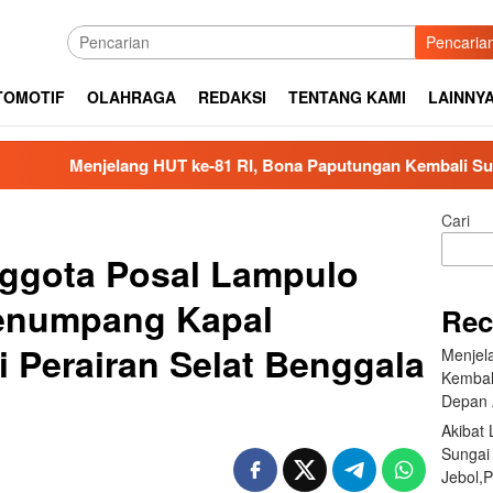
Pencaria
TOMOTIF
OLAHRAGA
REDAKSI
TENTANG KAMI
LAINNY
g HUT ke-81 RI, Bona Paputungan Kembali Suarakan Lagu MBG
Cari
nggota Posal Lampulo
enumpang Kapal
Rec
 Perairan Selat Benggala
Menjel
Kembal
Depan 
Akibat
Sungai
Jebol,