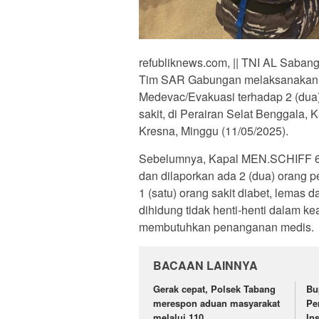
refubliknews.com, || TNI AL Saban
Tim SAR Gabungan melaksanakan
Medevac/Evakuasi terhadap 2 (d
sakit, di Perairan Selat Benggal
Kresna, Minggu (11/05/2025).
Sebelumnya, Kapal MEN.SCHIFF 6 s
dan dilaporkan ada 2 (dua) orang 
1 (satu) orang sakit diabet, lemas
dihidung tidak henti-henti dalam k
membutuhkan penanganan medis.
BACAAN LAINNYA
Gerak cepat, Polsek Tabang
Bu
merespon aduan masyarakat
Pe
melalui 110
In