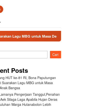
n
A
 untuk Masa Depan Anak Bangsa
Akibat Lamanya Penger
Cari
ent Posts
ang HUT ke-81 RI, Bona Paputungan
i Suarakan Lagu MBG untuk Masa
Anak Bangsa
 Lamanya Pengerjaan Tanggul,Penahan
 Aek Silaga Laga Apabila Hujan Deras
Puluhan Warga Hutanabolon Lebih