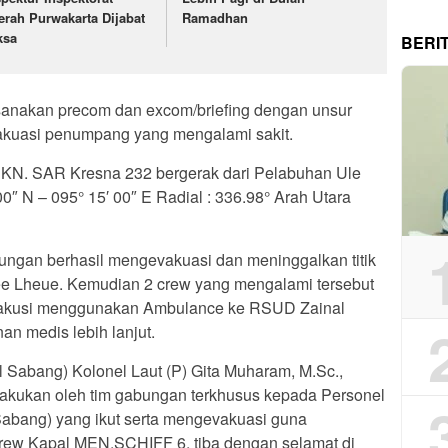
erah Purwakarta Dijabat
Ramadhan
ksa
BERI
anakan precom dan excom/briefing dengan unsur
vakuasi penumpang yang mengalami sakit.
N. SAR Kresna 232 bergerak dari Pelabuhan Ule
0″ N – 095° 15′ 00″ E Radial : 336.98° Arah Utara
gan berhasil mengevakuasi dan meninggalkan titik
e Lheue. Kemudian 2 crew yang mengalami tersebut
evakusi menggunakan Ambulance ke RSUD Zainal
n medis lebih lanjut.
Sabang) Kolonel Laut (P) Gita Muharam, M.Sc.,
lakukan oleh tim gabungan terkhusus kepada Personel
abang) yang ikut serta mengevakuasi guna
rew Kapal MEN.SCHIFF 6, tiba dengan selamat di