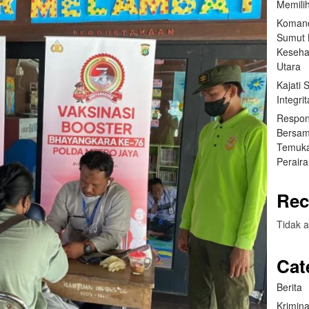
Memilih
Komand
Sumut B
Keseha
Utara
Kajati
Integr
Respon
Bersam
Temuka
Perair
Rec
Tidak a
Cat
Berita
Krimina