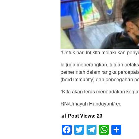
“Untuk hari ini kita melakukan peny
Ia juga menerangkan, tujuan pelak
pemerintah dalam rangka percepat
(herd immunity) dan pencegahan pe
“Kita akan terus mengadakan kegiat
RN/Umayah Handayani/red
Post Views:
23
Facebook
Twitter
Telegram
Whats
Sha