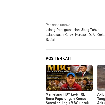
Navigasi
Pos sebelumnya
Jelang Peringatan Hari Ulang Tahun
pos
Jalasenastri Ke-76, Korcab I DJA I Gela
Sosial
POS TERKAIT
Menjelang HUT ke-81 RI,
Akib
Bona Paputungan Kembali
Tang
Suarakan Lagu MBG untuk
Aek 