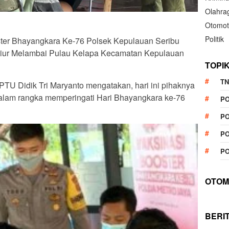
Olahra
Otomot
Politik
ster Bhayangkara Ke-76 Polsek Kepulauan Seribu
yiur Melambai Pulau Kelapa Kecamatan Kepulauan
TOPI
TN
PTU Didik Tri Maryanto mengatakan, hari ini pihaknya
alam rangka memperingati Hari Bhayangkara ke-76
P
PO
PO
PO
OTOM
BERI