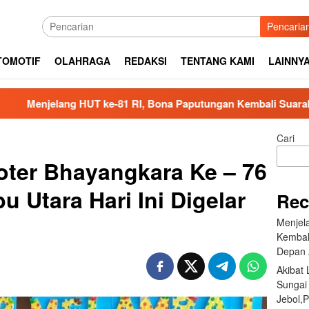
Pencaria
TOMOTIF
OLAHRAGA
REDAKSI
TENTANG KAMI
LAINNY
 ke-81 RI, Bona Paputungan Kembali Suarakan Lagu MBG untu
Cari
oter Bhayangkara Ke – 76
u Utara Hari Ini Digelar
Rec
Menjel
Kembal
Depan 
Akibat
Sungai
Jebol,