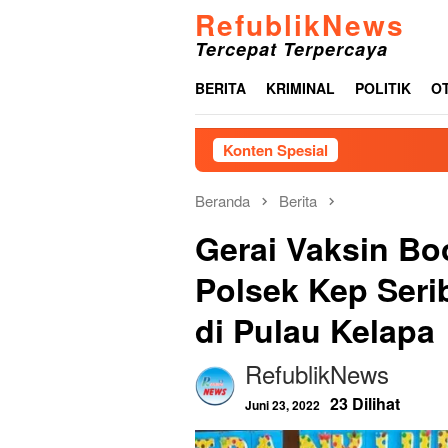
Loncat
RefublikNews
ke
Tercepat Terpercaya
konten
BERITA
KRIMINAL
POLITIK
O
Konten Spesial
Menjelang HUT
Beranda
Berita
Gerai Vaksin Bo
Polsek Kep Serib
di Pulau Kelapa
RefublikNews
23 Dilihat
Juni 23, 2022