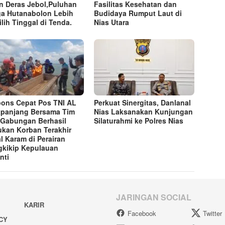
n Deras Jebol,Puluhan
Fasilitas Kesehatan dan
a Hutanabolon Lebih
Budidaya Rumput Laut di
lih Tinggal di Tenda.
Nias Utara
ons Cepat Pos TNI AL
Perkuat Sinergitas, Danlanal
tpanjang Bersama Tim
Nias Laksanakan Kunjungan
Gabungan Berhasil
Silaturahmi ke Polres Nias
kan Korban Terakhir
l Karam di Perairan
kikip Kepulauan
nti
JARINGAN SOCIAL
KARIR
Facebook
Twitter
ACY