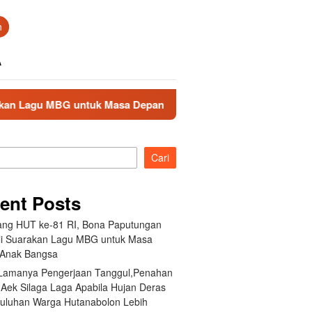
n
A
k Masa Depan Anak Bangsa
Akibat Lamanya Pengerjaan 
Cari
ent Posts
ang HUT ke-81 RI, Bona Paputungan
i Suarakan Lagu MBG untuk Masa
Anak Bangsa
 Lamanya Pengerjaan Tanggul,Penahan
 Aek Silaga Laga Apabila Hujan Deras
Puluhan Warga Hutanabolon Lebih