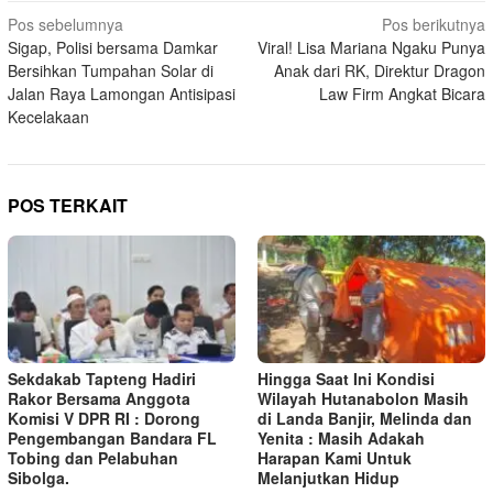
Navigasi
Pos sebelumnya
Pos berikutnya
Sigap, Polisi bersama Damkar
Viral! Lisa Mariana Ngaku Punya
pos
Bersihkan Tumpahan Solar di
Anak dari RK, Direktur Dragon
Jalan Raya Lamongan Antisipasi
Law Firm Angkat Bicara
Kecelakaan
POS TERKAIT
Sekdakab Tapteng Hadiri
Hingga Saat Ini Kondisi
Rakor Bersama Anggota
Wilayah Hutanabolon Masih
Komisi V DPR RI : Dorong
di Landa Banjir, Melinda dan
Pengembangan Bandara FL
Yenita : Masih Adakah
Tobing dan Pelabuhan
Harapan Kami Untuk
Sibolga.
Melanjutkan Hidup