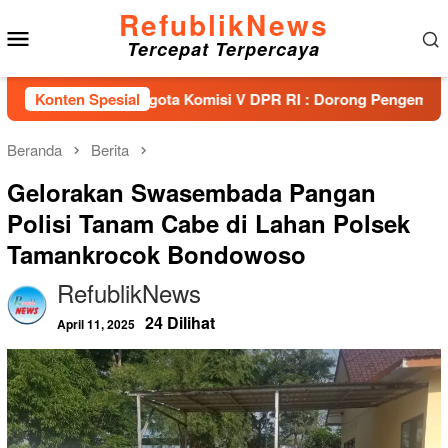
Loncat
RefublikNews
Menu
ke
Tercepat Terpercaya
konten
Mobile
ersama Anggota Komisi V DPR RI : Dorong Pengembangan Banda
Konten Spesial
Beranda
Berita
Gelorakan Swasembada Pangan
Polisi Tanam Cabe di Lahan Polsek
Tamankrocok Bondowoso
RefublikNews
24 Dilihat
April 11, 2025