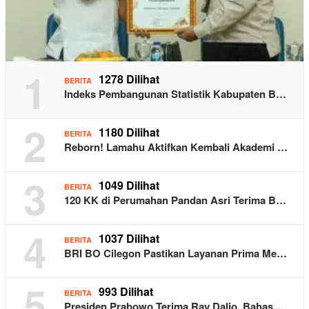
1
1278 Dilihat
BERITA
Indeks Pembangunan Statistik Kabupaten B…
2
1180 Dilihat
BERITA
Reborn! Lamahu Aktifkan Kembali Akademi …
3
1049 Dilihat
BERITA
120 KK di Perumahan Pandan Asri Terima B…
4
1037 Dilihat
BERITA
BRI BO Cilegon Pastikan Layanan Prima Me…
5
993 Dilihat
BERITA
Presiden Prabowo Terima Ray Dalio, Bahas…