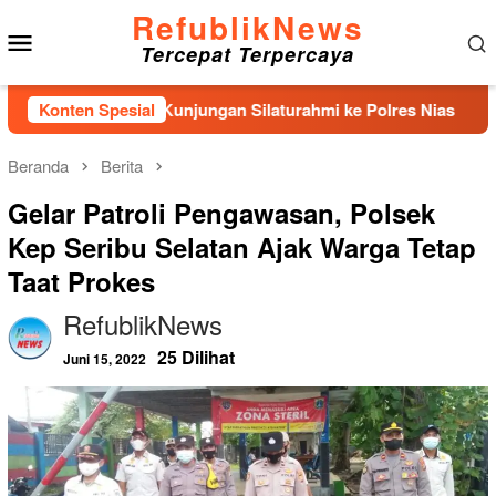
Loncat
RefublikNews
Menu
ke
Tercepat Terpercaya
konten
Mobile
 Laksanakan Kunjungan Silaturahmi ke Polres Nias
Konten Spesial
KDS Le
Beranda
Berita
Gelar Patroli Pengawasan, Polsek
Kep Seribu Selatan Ajak Warga Tetap
Taat Prokes
RefublikNews
25 Dilihat
Juni 15, 2022