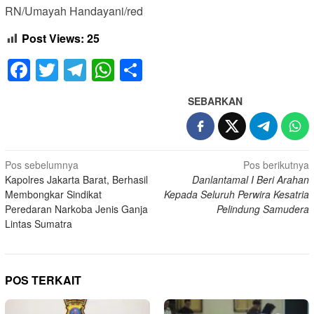
RN/Umayah Handayani/red
Post Views:
25
Facebook
Twitter
Telegram
WhatsApp
Share
SEBARKAN
Navigasi
Pos sebelumnya
Pos berikutnya
Kapolres Jakarta Barat, Berhasil
Danlantamal I Beri Arahan
pos
Membongkar Sindikat
Kepada Seluruh Perwira Kesatria
Peredaran Narkoba Jenis Ganja
Pelindung Samudera
Lintas Sumatra
POS TERKAIT