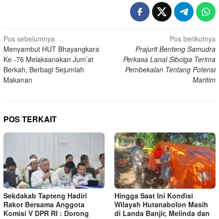
Navigasi
Pos sebelumnya
Pos berikutnya
Menyambut HUT Bhayangkara
Prajurit Benteng Samudra
pos
Ke -76 Melaksanakan Jum’at
Perkasa Lanal Sibolga Terima
Berkah, Berbagi Sejumlah
Pembekalan Tentang Potensi
Makanan
Maritim
POS TERKAIT
Sekdakab Tapteng Hadiri
Hingga Saat Ini Kondisi
Rakor Bersama Anggota
Wilayah Hutanabolon Masih
Komisi V DPR RI : Dorong
di Landa Banjir, Melinda dan