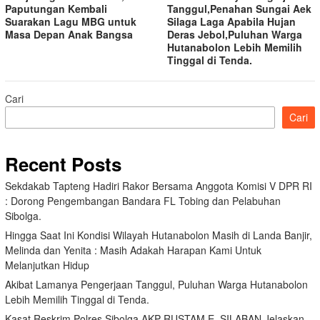
Paputungan Kembali
Tanggul,Penahan Sungai Aek
Suarakan Lagu MBG untuk
Silaga Laga Apabila Hujan
Masa Depan Anak Bangsa
Deras Jebol,Puluhan Warga
Hutanabolon Lebih Memilih
Tinggal di Tenda.
Cari
Cari
Recent Posts
Sekdakab Tapteng Hadiri Rakor Bersama Anggota Komisi V DPR RI
: Dorong Pengembangan Bandara FL Tobing dan Pelabuhan
Sibolga.
Hingga Saat Ini Kondisi Wilayah Hutanabolon Masih di Landa Banjir,
Melinda dan Yenita : Masih Adakah Harapan Kami Untuk
Melanjutkan Hidup
Akibat Lamanya Pengerjaan Tanggul, Puluhan Warga Hutanabolon
Lebih Memilih Tinggal di Tenda.
Kasat Reskrim Polres Sibolga AKP RUSTAM E. SILABAN Jelaskan