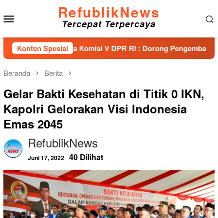
Loncat
RefublikNews
Menu
ke
Tercepat Terpercaya
konten
Mobile
a Anggota Komisi V DPR RI : Dorong Pengembangan Bandara FL
Konten Spesial
Beranda
Berita
Gelar Bakti Kesehatan di Titik 0 IKN,
Kapolri Gelorakan Visi Indonesia
Emas 2045
RefublikNews
40 Dilihat
Juni 17, 2022