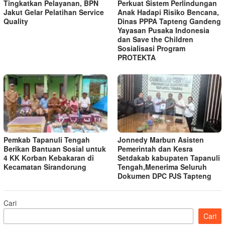
Tingkatkan Pelayanan, BPN
Perkuat Sistem Perlindungan
Jakut Gelar Pelatihan Service
Anak Hadapi Risiko Bencana,
Quality
Dinas PPPA Tapteng Gandeng
Yayasan Pusaka Indonesia
dan Save the Children
Sosialisasi Program
PROTEKTA
Pemkab Tapanuli Tengah
Jonnedy Marbun Asisten
Berikan Bantuan Sosial untuk
Pemerintah dan Kesra
4 KK Korban Kebakaran di
Setdakab kabupaten Tapanuli
Kecamatan Sirandorung
Tengah,Menerima Seluruh
Dokumen DPC PJS Tapteng
Cari
Cari