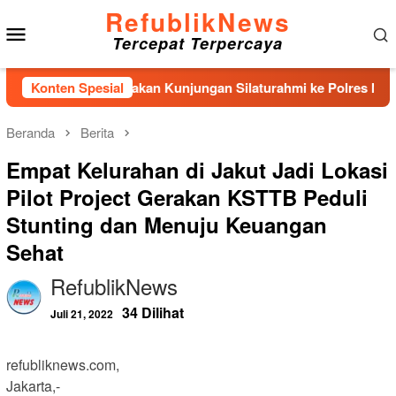
Loncat
RefublikNews
Menu
ke
Tercepat Terpercaya
konten
Mobile
al Nias Laksanakan Kunjungan Silaturahmi ke Polres Nias
Konten Spesial
Beranda
Berita
Empat Kelurahan di Jakut Jadi Lokasi
Pilot Project Gerakan KSTTB Peduli
Stunting dan Menuju Keuangan
Sehat
RefublikNews
34 Dilihat
Juli 21, 2022
refubliknews.com,
Jakarta,-