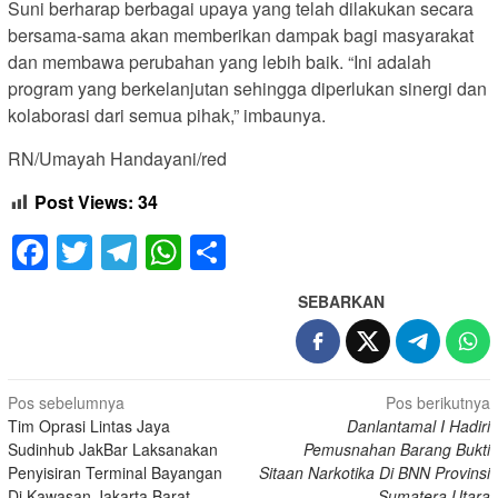
Suni berharap berbagai upaya yang telah dilakukan secara
bersama-sama akan memberikan dampak bagi masyarakat
dan membawa perubahan yang lebih baik. “Ini adalah
program yang berkelanjutan sehingga diperlukan sinergi dan
kolaborasi dari semua pihak,” imbaunya.
RN/Umayah Handayani/red
Post Views:
34
Facebook
Twitter
Telegram
WhatsApp
Share
SEBARKAN
Navigasi
Pos sebelumnya
Pos berikutnya
Tim Oprasi Lintas Jaya
Danlantamal I Hadiri
pos
Sudinhub JakBar Laksanakan
Pemusnahan Barang Bukti
Penyisiran Terminal Bayangan
Sitaan Narkotika Di BNN Provinsi
Di Kawasan Jakarta Barat
Sumatera Utara