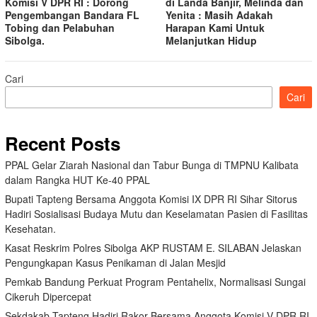
Komisi V DPR RI : Dorong
di Landa Banjir, Melinda dan
Pengembangan Bandara FL
Yenita : Masih Adakah
Tobing dan Pelabuhan
Harapan Kami Untuk
Sibolga.
Melanjutkan Hidup
Cari
Cari
Recent Posts
PPAL Gelar Ziarah Nasional dan Tabur Bunga di TMPNU Kalibata
dalam Rangka HUT Ke-40 PPAL
Bupati Tapteng Bersama Anggota Komisi IX DPR RI Sihar Sitorus
Hadiri Sosialisasi Budaya Mutu dan Keselamatan Pasien di Fasilitas
Kesehatan.
Kasat Reskrim Polres Sibolga AKP RUSTAM E. SILABAN Jelaskan
Pengungkapan Kasus Penikaman di Jalan Mesjid
Pemkab Bandung Perkuat Program Pentahelix, Normalisasi Sungai
Cikeruh Dipercepat
Sekdakab Tapteng Hadiri Rakor Bersama Anggota Komisi V DPR RI