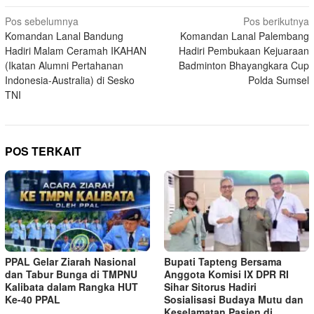
Navigasi
Pos sebelumnya
Pos berikutnya
Komandan Lanal Bandung
Komandan Lanal Palembang
pos
Hadiri Malam Ceramah IKAHAN
Hadiri Pembukaan Kejuaraan
(Ikatan Alumni Pertahanan
Badminton Bhayangkara Cup
Indonesia-Australia) di Sesko
Polda Sumsel
TNI
POS TERKAIT
PPAL Gelar Ziarah Nasional
Bupati Tapteng Bersama
dan Tabur Bunga di TMPNU
Anggota Komisi IX DPR RI
Kalibata dalam Rangka HUT
Sihar Sitorus Hadiri
Ke-40 PPAL
Sosialisasi Budaya Mutu dan
Keselamatan Pasien di