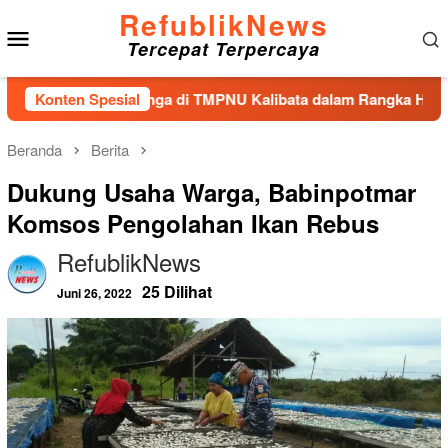
Loncat
RefublikNews
Menu
ke
Tercepat Terpercaya
konten
Mobile
 Tabur Bunga di TMPNU Kalibata dalam Rangka HUT Ke-40 PPAL
Konten Spesial
Beranda
Berita
Dukung Usaha Warga, Babinpotmar
Komsos Pengolahan Ikan Rebus
RefublikNews
25 Dilihat
Juni 26, 2022