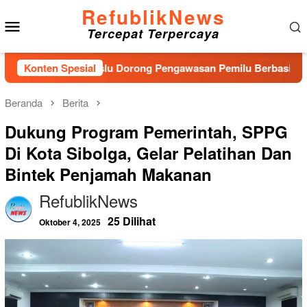
Loncat
RefublikNews
Menu
ke
Tercepat Terpercaya
konten
Mobile
Baru, Bawaslu Dorong Pengawasan Pemilu Berbasis Masyarakat
Konten Spesial
Beranda
Berita
Dukung Program Pemerintah, SPPG
Di Kota Sibolga, Gelar Pelatihan Dan
Bintek Penjamah Makanan
RefublikNews
25 Dilihat
Oktober 4, 2025