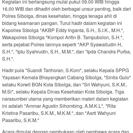
Kegiatan ini berlangsung mulai pukul 09.00 WIB hingga
16.00 WIB dan dihadiri oleh berbagai unsur penting, baik dari
Polres Sibolga, dinas kesehatan, hingga tenaga ahli di
bidang keamanan pangan. Turut hadir dalam kegiatan ini
Kapolres Sibolga *AKBP Eddy Inganta, S.H., S.I.K., M.H.*,
Wakapolres Sibolga *Kompol Arifin B. Tampubolon, S.H.*,
serta pejabat Polres lainnya seperti *AKP Syawalludin H,
S.H.*, *Iptu Syahrudin, S.H., M.M.*, dan *Ipda Chandra Purba,
S.H.*.
Hadir pula *Suandi Tarihoran, S.Kom*, selaku Kepala SPPG
Yayasan Kemala Bhayangkari Cabang Sibolga, *Sintia Gulo*
selaku Korwil BGN Kota Sibolga, dan *Sri Wahyuni, S.K.M.,
M.Si*, selaku Kepala Dinas Kesehatan Kota Sibolga. Tiga
narasumber utama yang memberikan materi dalam kegiatan
ini adalah *Ammar Agustin Sihombing, A.M.K.L*, *Rita
Kristina Pasaribu, S.K.M., M.K.M.*, dan *Asrti Wahyuni
Pasaribu, S.K.M.*
Acara dimulai dengan pembukaan oleh pembawa acara dan