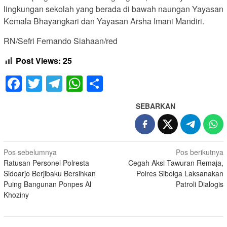
lingkungan sekolah yang berada di bawah naungan Yayasan
Kemala Bhayangkari dan Yayasan Arsha Imani Mandiri.
RN/Sefri Fernando Siahaan/red
Post Views:
25
Facebook
Twitter
Telegram
WhatsApp
Share
SEBARKAN
Navigasi
Pos sebelumnya
Pos berikutnya
Ratusan Personel Polresta
Cegah Aksi Tawuran Remaja,
pos
Sidoarjo Berjibaku Bersihkan
Polres Sibolga Laksanakan
Puing Bangunan Ponpes Al
Patroli Dialogis
Khoziny