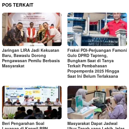
POS TERKAIT
Jaringan LIRA Jadi Kekuatan
Fraksi PDI-Perjuangan Famoni
Baru, Bawaslu Dorong
Gulo DPRD Tapteng,
Pengawasan Pemilu Berbasis
Bungkam Saat di Tanya
Masyarakat
Terkait Pembahasan
Propemperda 2025 Hingga
Saat Ini Belum Terlaksana
Beri Pengarahan Soal
Masyarakat Dapat Jadwal
Layanan di Kanwil BPN
Ukur Tanah yang Lebih Jelas