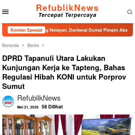
Loncat
RefublikNews
Menu
ke
Tercepat Terpercaya
konten
Mobile
 Kampung Nelayan, Danlanal Dumai Pimpin Aksi Bakti Sosial d
Konten Spesial
Beranda
Berita
DPRD Tapanuli Utara Lakukan
Kunjungan Kerja ke Tapteng, Bahas
Regulasi Hibah KONI untuk Porprov
Sumut
RefublikNews
58 Dilihat
Mei 21, 2026