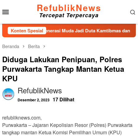
Loncat
RefublikNews
Menu
ke
Tercepat Terpercaya
konten
Mobile
up 2026, Ajak Generasi Muda Jadi Duta Kamtibmas dan Aktif Lap
Konten Spesial
Beranda
Berita
Diduga Lakukan Penipuan, Polres
Purwakarta Tangkap Mantan Ketua
KPU
RefublikNews
17 Dilihat
Desember 2, 2023
refubliknews.com,
Purwakarta – Jajaran Kepolisian Resor (Polres) Purwakarta
tangkap mantan Ketua Komisi Pemilihan Umum (KPU)