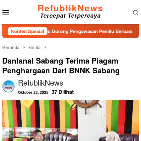
Loncat
RefublikNews
Menu
ke
Tercepat Terpercaya
konten
Mobile
Baru, Bawaslu Dorong Pengawasan Pemilu Berbasis Masyarakat
Konten Spesial
Beranda
Berita
Danlanal Sabang Terima Piagam
Penghargaan Dari BNNK Sabang
RefublikNews
37 Dilihat
Oktober 22, 2025