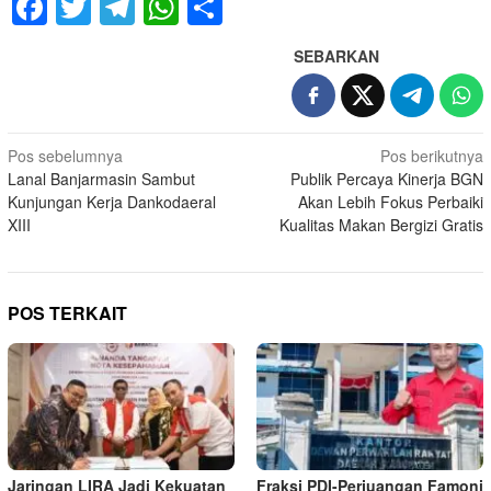
Facebook
Twitter
Telegram
WhatsApp
Share
SEBARKAN
Navigasi
Pos sebelumnya
Pos berikutnya
Lanal Banjarmasin Sambut
Publik Percaya Kinerja BGN
pos
Kunjungan Kerja Dankodaeral
Akan Lebih Fokus Perbaiki
XIII
Kualitas Makan Bergizi Gratis
POS TERKAIT
Jaringan LIRA Jadi Kekuatan
Fraksi PDI-Perjuangan Famoni