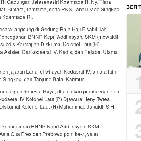
I Gabungan Jalasenastri Koarmada RI Ny. Tiara
BERI
af, Bintara, Tamtama, serta PNS Lanal Dabo Singkep,
h Koarmada RI.
ecara langsung di Gedung Raja Haji Fisabilillah
si Pencegahan BNNP Kepri Addlinsyah, SKM (mewakili
ubdis Kermajian Diskumal Kolonel Laut (H)
a Asisten Dankodaeral IV, Kadis, dan Pejabat Utama
oleh jajaran Lanal di wilayah Kodaeral IV, antara lain
o Singkep, dan Tanjung Balai Karimun.
kan lagu Indonesia Raya, dilanjutkan pembacaan doa
odaeral IV Kolonel Laut (P) Djawara Heny Twies
Diskumal Kolonel Laut (H) Muhammad Junaidi, S.H.,
si Pencegahan BNNP Kepri Addlinsyah, SKM.,
ta Cita Presiden Prabowo poin ke-7, yaitu