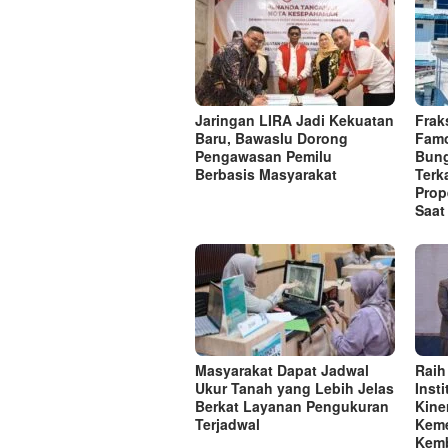
Jaringan LIRA Jadi Kekuatan
Frak
Baru, Bawaslu Dorong
Famo
Pengawasan Pemilu
Bung
Berbasis Masyarakat
Terk
Prop
Saat
Masyarakat Dapat Jadwal
Raih
Ukur Tanah yang Lebih Jelas
Inst
Berkat Layanan Pengukuran
Kine
Terjadwal
Keme
Kemb