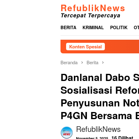
Loncat
RefublikNews
ke
Tercepat Terpercaya
konten
BERITA
KRIMINAL
POLITIK
O
Konten Spesial
Jaringa
Beranda
Berita
Danlanal Dabo S
Sosialisasi Refo
Penyusunan No
P4GN Bersama 
RefublikNews
16 Dilihat
November 5, 2025