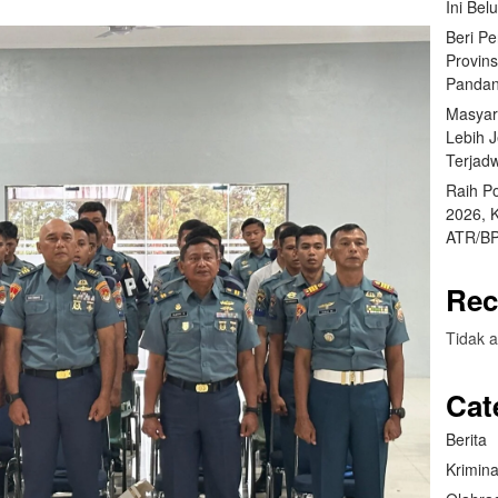
Ini Bel
Beri P
Provin
Pandan
Masyar
Lebih 
Terjad
Raih P
2026, 
ATR/BP
Rec
Tidak a
Cat
Berita
Krimina