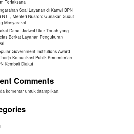
um Terlaksana
engarahan Soal Layanan di Kanwil BPN
si NTT, Menteri Nusron: Gunakan Sudut
g Masyarakat
akat Dapat Jadwal Ukur Tanah yang
Jelas Berkat Layanan Pengukuran
wal
opular Government Institutions Award
Kinerja Komunikasi Publik Kementerian
N Kembali Diakui
ent Comments
da komentar untuk ditampilkan.
egories
l