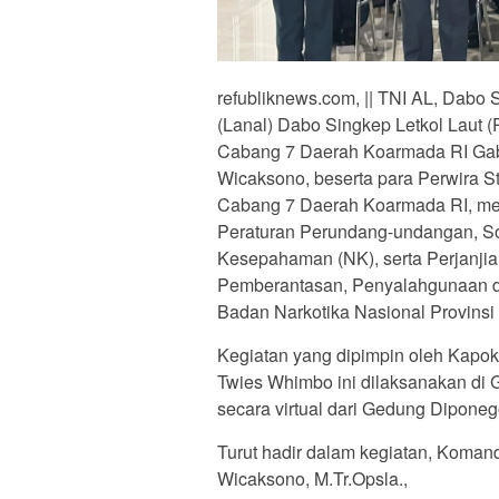
refubliknews.com, || TNI AL, Dabo
(Lanal) Dabo Singkep Letkol Laut (
Cabang 7 Daerah Koarmada RI Gab
Wicaksono, beserta para Perwira St
Cabang 7 Daerah Koarmada RI, meng
Peraturan Perundang-undangan, So
Kesepahaman (NK), serta Perjanjia
Pemberantasan, Penyalahgunaan d
Badan Narkotika Nasional Provinsi
Kegiatan yang dipimpin oleh Kapok
Twies Whimbo ini dilaksanakan di Ge
secara virtual dari Gedung Dipone
Turut hadir dalam kegiatan, Koman
Wicaksono, M.Tr.Opsla.,