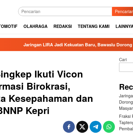
Pencaria
TOMOTIF
OLAHRAGA
REDAKSI
TENTANG KAMI
LAINNY
n LIRA Jadi Kekuatan Baru, Bawaslu Dorong Pengawasan Pemil
Cari
ingkep Ikuti Vicon
rmasi Birokrasi,
Rec
ta Kesepahaman dan
Jaring
Dorong
BNNP Kepri
Masyar
Fraksi
Tapten
Pembah