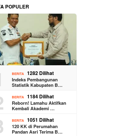
TA POPULER
1
1282 Dilihat
BERITA
Indeks Pembangunan
Statistik Kabupaten B…
2
1184 Dilihat
BERITA
Reborn! Lamahu Aktifkan
Kembali Akademi …
3
1051 Dilihat
BERITA
120 KK di Perumahan
Pandan Asri Terima B…