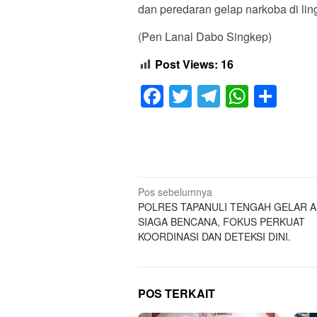
dan peredaran gelap narkoba di lin
(Pen Lanal Dabo Singkep)
Post Views:
16
Facebook
Twitter
Telegram
Whats
Sha
Navigasi
Pos sebelumnya
POLRES TAPANULI TENGAH GELAR A
pos
SIAGA BENCANA, FOKUS PERKUAT
KOORDINASI DAN DETEKSI DINI.
POS TERKAIT