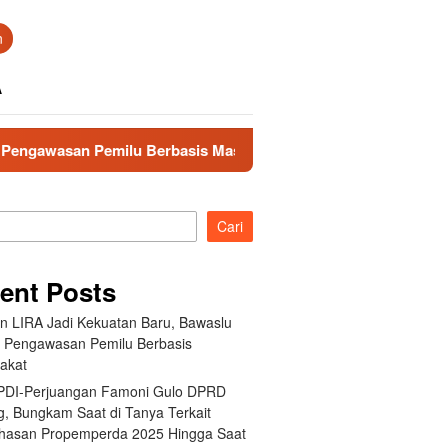
n
A
u Berbasis Masyarakat
Fraksi PDI-Perjuangan Famoni G
Cari
ent Posts
an LIRA Jadi Kekuatan Baru, Bawaslu
 Pengawasan Pemilu Berbasis
akat
 PDI-Perjuangan Famoni Gulo DPRD
g, Bungkam Saat di Tanya Terkait
asan Propemperda 2025 Hingga Saat