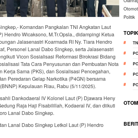
Olahra
Otomot
Politik
 Singkep,- Komandan Pangkalan TNI Angkatan Laut
TOPI
P) Hendro Wicaksono, M.Tr.Opsla., didampingi Ketua
ungan Jalasenastri Koarmada RI Ny. Tiara Hendro
TN
af, Personel Lanal Dabo Singkep, serta Jalasenastri
P
ikuti Vicon Sosialisasi Reformasi Birokrasi Bidang
sialisasi Tata Cara Penyusunan dan Pembuatan Nota
PO
n Kerja Sama (PKS), dan Sosialisasi Pencegahan,
PO
an Peredaran Gelap Narkotika (P4GN) bersama
PO
 (BNNP) Kepulauan Riau, Rabu (5/11/2025).
sahli Dankodaeral IV Kolonel Laut (P) Djawara Heny
OTOM
dung Raja Haji Fisabilillah, Kodaeral IV, dan diikuti
goro Lanal Dabo Singkep.
BERI
dan Lanal Dabo Singkep Letkol Laut (P) Hendro