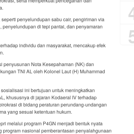
birokrasi, serta memperkuat pencegahan dan
a.
seperti penyelundupan sabu cair, pengiriman via
), penyelundupan di tepi pantai, dan penyamaran
rhadap individu dan masyarakat, mencakup efek
n.
sasi penyusunan Nota Kesepahaman (NK) dan
ngkungan TNI AL oleh Kolonel Laut (H) Muhammad
osialisasi ini bertujuan untuk meningkatkan
, khususnya di jajaran Kodaeral IV terhadap
birokrasi di bidang peraturan perundang-undangan
sama yang sesuai ketentuan hukum.
epri melalui program P4GN menjadi bentuk nyata
 program nasional pemberantasan penyalahgunaan