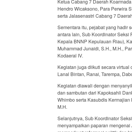
Ketua Cabang 7 Daerah Koarmada R
Hendro Wicaksono, Para Perwira St
serta Jalasenastri Cabang 7 Daera
Sementara itu, pejabat yang hadir s
antara lain, Sub Koordinator Sek
Kepala BNNP Kepulauan Riau), Kas
Muhammad Junaidi, S.H., M.H., Par
Kodaeral IV.
Kegiatan juga diikuti secara virtual 
Lanal Bintan, Ranai, Tarempa, Dab
Kegiatan diawali dengan menyanyi
dan sambutan dari Kapoksahli Dank
Whimbo serta Kasubdis Kermajian 
M.H.
Selanjutnya, Sub Koordinator Sek
menyampaikan paparan mengenai As