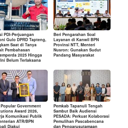
si PDI-Perjuangan
Beri Pengarahan Soal
ni Gulo DPRD Tapteng,
Layanan di Kanwil BPN
kam Saat di Tanya
Provinsi NTT, Menteri
ait Pembahasan
Nusron: Gunakan Sudut
emperda 2025 Hingga
Pandang Masyarakat
 Ini Belum Terlaksana
 Popular Government
Pemkab Tapanuli Tengah
itutions Award 2026,
Sambut Baik Audiensi
rja Komunikasi Publik
PESADA: Perkuat Kolaborasi
nterian ATR/BPN
Pemulihan Pascabencana
ali Diakui
dan Pengarusutamaan