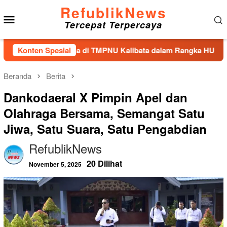
Loncat
RefublikNews
Menu
ke
Tercepat Terpercaya
konten
Mobile
 Tabur Bunga di TMPNU Kalibata dalam Rangka HUT Ke-40 PPAL
Konten Spesial
Beranda
Berita
Dankodaeral X Pimpin Apel dan
Olahraga Bersama, Semangat Satu
Jiwa, Satu Suara, Satu Pengabdian
RefublikNews
20 Dilihat
November 5, 2025