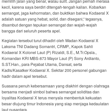
memilih jalan yang benar, walau sulit. Jangan pernah merasa
kecil, karena saya berdiri ditengah-tengah kalian. Kobarkan
semangat, jaga kehormatan, dan buktikan bahwa Kodaeral X
adalah satuan yang hebat, solid, dan disegani,” tegasnya,
disambut dengan tepukan semangat dan wajah-wajah
bangga dari seluruh peserta apel.
Kegiatan tersebut turut dihadiri oleh Wadan Kodaeral X
Laksma TNI Dadang Somantri, CRMP., Kapok Sahli
Kodaeral X Kolonel Laut (P) Rizaldi, S.E., M.Tr.Opsla.,
Komandan KRI MBS-873 Mayor Laut (P) Sony Ardianto,
S.ST.Han., para Pejabat Utama, Dansat, serta
Kadis/Kasatker Kodaeral X. Sekitar 200 personel gabungan
hadir dalam apel tersebut.
Suasana penuh kebersamaan yang diakhiri dengan olahraga
bersama menjadi simbol bahwa semangat soliditas dan
loyalitas Kodaeral X terus menyala membentuk kekuatan
besar diujung timur Indonesia yang siap menjaga kedaulatan
laut nusantara.