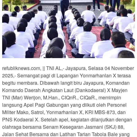
refubliknews.com, || TNI AL,- Jayapura, Selasa 04 November
2025,- Semangat pagi di Lapangan Yonmarhanlan X terasa
begitu membara. Dibawah langit biru Jayapura, Komandan
Komando Daerah Angkatan Laut (Dankodaeral) X Mayjen
TNI (Mar) Werijon, M.Han., CIQnR., CIQaR., memimpin
langsung Apel Pagi Gabungan yang diikuti oleh Personel
Militer Mako, Satrol, Yonmarhanlan X, KRI MBS-873, dan
PNS Kodaeral X. Setelah apel, kegiatan dilanjutkan dengan
olahraga bersama Senam Kesegaran Jasmani (SKJ) 88,
Jalan Sehat Bersama dan Latihan Tarian Tabola Bale yang