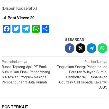
(Dispen Kodaeral X)
Post Views:
20
Facebook
Twitter
Telegram
WhatsApp
Share
SEBARKAN
Navigasi
Pos sebelumnya
Pos berikutnya
Bupati Tapteng Ajak PT Bank
Tingkatkan Sinergi Pengamanan
pos
Sumut Dan Pihak Pengembang
Perairan Wilayah Sumut,
Sukseskan Program Nasional
Dankodaeral I Laksanakan
Pembangunan 3 Juta Rumah
Courtesy Call Kepada Kakanwil
DJBC
POS TERKAIT