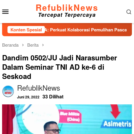
Loncat
RefublikNews
Menu
ke
Tercepat Terpercaya
konten
Mobile
 PESADA: Perkuat Kolaborasi Pemulihan Pascabencana dan Peng
Konten Spesial
Beranda
Berita
Dandim 0502/JU Jadi Narasumber
Dalam Seminar TNI AD ke-6 di
Seskoad
RefublikNews
33 Dilihat
Juni 29, 2022