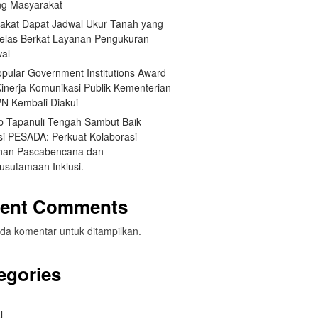
g Masyarakat
akat Dapat Jadwal Ukur Tanah yang
Jelas Berkat Layanan Pengukuran
wal
opular Government Institutions Award
Kinerja Komunikasi Publik Kementerian
N Kembali Diakui
 Tapanuli Tengah Sambut Baik
si PESADA: Perkuat Kolaborasi
han Pascabencana dan
usutamaan Inklusi.
ent Comments
da komentar untuk ditampilkan.
egories
l