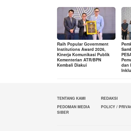
Raih Popular Government
Pemk
Institutions Award 2026,
Samb
Kinerja Komunikasi Publik
PESA
Kementerian ATR/BPN
Pemu
Kembali Diakui
dan 
Inklu
TENTANG KAMI
REDAKSI
PEDOMAN MEDIA
POLICY / PRIV
SIBER