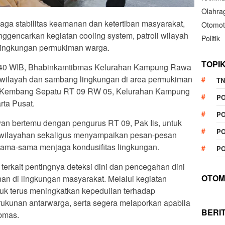
Olahra
aga stabilitas keamanan dan ketertiban masyarakat,
Otomot
nggencarkan kegiatan cooling system, patroli wilayah
Politik
i lingkungan permukiman warga.
TOPI
1.40 WIB, Bhabinkamtibmas Kelurahan Kampung Rawa
 wilayah dan sambang lingkungan di area permukiman
TN
g Kembang Sepatu RT 09 RW 05, Kelurahan Kampung
P
ta Pusat.
PO
wan bertemu dengan pengurus RT 09, Pak Iis, untuk
PO
kewilayahan sekaligus menyampaikan pesan-pesan
ama-sama menjaga kondusifitas lingkungan.
PO
erkait pentingnya deteksi dini dan pencegahan dini
OTOM
n di lingkungan masyarakat. Melalui kegiatan
ntuk terus meningkatkan kepedulian terhadap
ukunan antarwarga, serta segera melaporkan apabila
BERI
bmas.