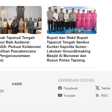
ab Tapanuli Tengah
Bupati dan Wakil Bupati
ut Baik Audiensi
Tapanuli Tengah Sambut
DA: Perkuat Kolaborasi
Kunker Kapolda Sumut :
lihan Pascabencana
Lakukan Groundbreaking
Pengarusutamaan
Masjid Al Munawar dan
si.
Rusun Polres Tapteng.
JARINGAN SOCIAL
KARIR
Facebook
Twitter
ACY
Youtube
RSS