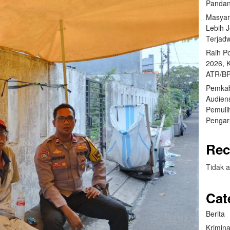
Pandan
Masyar
Lebih 
Terjad
Raih P
2026, 
ATR/BP
Pemkab
Audien
Pemuli
Pengar
Rec
Tidak a
Cat
Berita
Krimina