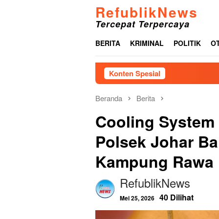
Loncat
RefublikNews
ke
Tercepat Terpercaya
konten
BERITA
KRIMINAL
POLITIK
O
Konten Spesial
Fraksi
Beranda
Berita
Cooling System 
Polsek Johar B
Kampung Rawa
RefublikNews
40 Dilihat
Mei 25, 2026