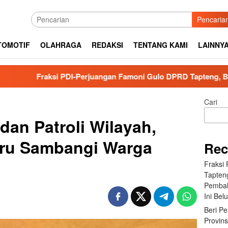
Pencaria
TOMOTIF
OLAHRAGA
REDAKSI
TENTANG KAMI
LAINNY
 PDI-Perjuangan Famoni Gulo DPRD Tapteng, Bungkam Saat di T
Cari
dan Patroli Wilayah,
aru Sambangi Warga
Rec
Fraksi
Tapten
Pembah
Ini Bel
Beri P
Provin