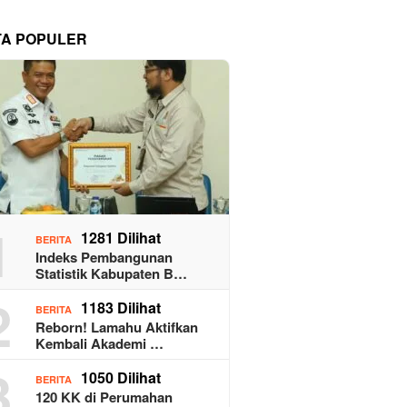
TA POPULER
1
1281 Dilihat
BERITA
Indeks Pembangunan
Statistik Kabupaten B…
2
1183 Dilihat
BERITA
Reborn! Lamahu Aktifkan
Kembali Akademi …
3
1050 Dilihat
BERITA
120 KK di Perumahan