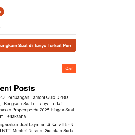
n
A
anya Terkait Pembahasan Propemperda 2025 Hingga Saat Ini Be
Cari
ent Posts
 PDI-Perjuangan Famoni Gulo DPRD
g, Bungkam Saat di Tanya Terkait
asan Propemperda 2025 Hingga Saat
um Terlaksana
engarahan Soal Layanan di Kanwil BPN
si NTT, Menteri Nusron: Gunakan Sudut