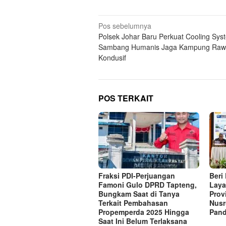
Navigasi
Pos sebelumnya
Polsek Johar Baru Perkuat Cooling Sys
pos
Sambang Humanis Jaga Kampung Raw
Kondusif
POS TERKAIT
Fraksi PDI-Perjuangan
Beri
Famoni Gulo DPRD Tapteng,
Laya
Bungkam Saat di Tanya
Prov
Terkait Pembahasan
Nusr
Propemperda 2025 Hingga
Pand
Saat Ini Belum Terlaksana