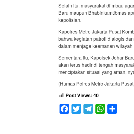
Selain itu, masyarakat diimbau ag
Baru maupun Bhabinkamtibmas apa
kepolisian.
Kapolres Metro Jakarta Pusat Kom
bahwa kegiatan patroli dialogis da
dalam menjaga keamanan wilayah 
Sementara itu, Kapolsek Johar Ba
akan terus hadir di tengah masyara
menciptakan situasi yang aman, ny
(Humas Polres Metro Jakarta Pusat
Post Views:
40
Facebook
Twitter
Telegram
Whats
Sha