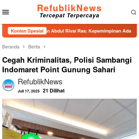
Loncat
RefublikNews
Menu
ke
Tercepat Terpercaya
konten
Mobile
as Hadirkan Abdul Rivai Ras: Kepemimpinan Adalah Talenta ya
Konten Spesial
Beranda
Berita
Cegah Kriminalitas, Polisi Sambangi
Indomaret Point Gunung Sahari
RefublikNews
21 Dilihat
Juli 17, 2025