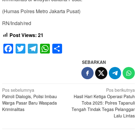
(Humas Polres Metro Jakarta Pusat)
RN/Indah/red
Post Views:
21
Facebook
Twitter
Telegram
WhatsApp
Share
SEBARKAN
Navigasi
Pos sebelumnya
Pos berikutnya
Patroli Dialogis, Polisi Imbau
Hasil Hari Ketiga Operasi Patuh
pos
Warga Pasar Baru Waspada
Toba 2025: Polres Tapanuli
Kriminalitas
Tengah Tindak Tegas Pelanggar
Lalu Lintas