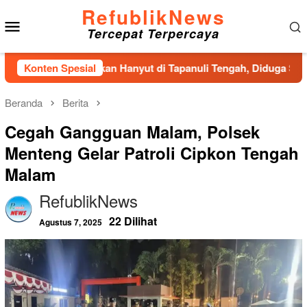
Loncat
RefublikNews
Menu
ke
Tercepat Terpercaya
konten
Mobile
d Pria Ditemukan Hanyut di Tapanuli Tengah, Diduga Sempat Me
Konten Spesial
Beranda
Berita
Cegah Gangguan Malam, Polsek
Menteng Gelar Patroli Cipkon Tengah
Malam
RefublikNews
22 Dilihat
Agustus 7, 2025