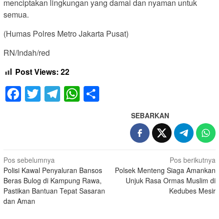
menciptakan lingkungan yang damai dan nyaman untuk
semua.
(Humas Polres Metro Jakarta Pusat)
RN/Indah/red
Post Views:
22
Facebook
Twitter
Telegram
WhatsApp
Share
SEBARKAN
Navigasi
Pos sebelumnya
Pos berikutnya
Polisi Kawal Penyaluran Bansos
Polsek Menteng Siaga Amankan
pos
Beras Bulog di Kampung Rawa,
Unjuk Rasa Ormas Muslim di
Pastikan Bantuan Tepat Sasaran
Kedubes Mesir
dan Aman