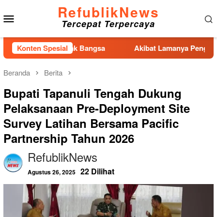
Loncat
RefublikNews
Menu
ke
Tercepat Terpercaya
konten
Mobile
an Anak Bangsa
Konten Spesial
Akibat Lamanya Pengerjaan Tanggul,Pen
Beranda
Berita
Bupati Tapanuli Tengah Dukung
Pelaksanaan Pre-Deployment Site
Survey Latihan Bersama Pacific
Partnership Tahun 2026
RefublikNews
22 Dilihat
Agustus 26, 2025