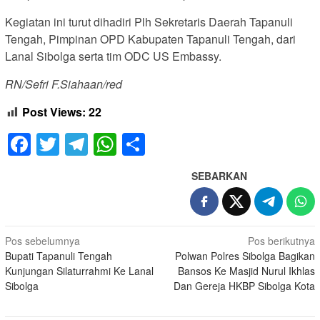
Kegiatan ini turut dihadiri Plh Sekretaris Daerah Tapanuli
Tengah, Pimpinan OPD Kabupaten Tapanuli Tengah, dari
Lanal Sibolga serta tim ODC US Embassy.
RN/Sefri F.Siahaan/red
Post Views:
22
Facebook
Twitter
Telegram
WhatsApp
Share
SEBARKAN
Navigasi
Pos sebelumnya
Pos berikutnya
Bupati Tapanuli Tengah
Polwan Polres Sibolga Bagikan
pos
Kunjungan Silaturrahmi Ke Lanal
Bansos Ke Masjid Nurul Ikhlas
Sibolga
Dan Gereja HKBP Sibolga Kota