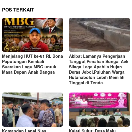
POS TERKAIT
Menjelang HUT ke-81 RI, Bona
Akibat Lamanya Pengerjaan
Paputungan Kembali
Tanggul,Penahan Sungai Aek
Suarakan Lagu MBG untuk
Silaga Laga Apabila Hujan
Masa Depan Anak Bangsa
Deras Jebol,Puluhan Warga
Hutanabolon Lebih Memilih
Tinggal di Tenda.
Komandan Lanal Nias
Kajati Sulut: Desa Maju