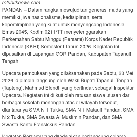
refubliknews.com.
PANDAN – Dalam rangka mewujudkan generasi muda yang
memiliki jiwa nasionalisme, kedisiplinan, serta
kepemimpinan yang kuat untuk menyongsong Indonesia
Emas 2045, Kodim 0211/TT menyelenggarakan
Perkemahan Sabtu Minggu (Persami) Korps Kadet Republik
Indonesia (KKRI) Semester I Tahun 2026. Kegiatan ini
dipusatkan di Lapangan GOR Pandan, Kabupaten Tapanuli
Tengah.
Upacara pembukaan yang dilaksanakan pada Sabtu, 23 Mei
2026, dipimpin langsung oleh Wakil Bupati Tapanuli Tengah
(Tapteng), Mahmud Efendi, yang bertindak sebagai Inspektur
Upacara. Kegiatan ini diikuti oleh ratusan siswa utusan dari
berbagai sekolah menengah atas di wilayah tersebut,
diantaranya SMA N 1 Tukka, SMA N 1 Matauli Pandan, SMA
N 2 Tukka, SMA Swasta Al Muslimin Pandan, dan SMA
Swasta Santu Fransiskus Pandan.
Kegiatan Persami yang dijadwalkan berlangsung selama