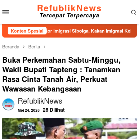
Loncat
RefublikNews
Menu
ke
Tercepat Terpercaya
konten
Mobile
nan Kantor Imigrasi Sibolga, Kakan Imigrasi Kelas II Gercep Se
Konten Spesial
Beranda
Berita
Buka Perkemahan Sabtu-Minggu,
Wakil Bupati Tapteng : Tanamkan
Rasa Cinta Tanah Air, Perkuat
Wawasan Kebangsaan
RefublikNews
28 Dilihat
Mei 24, 2026