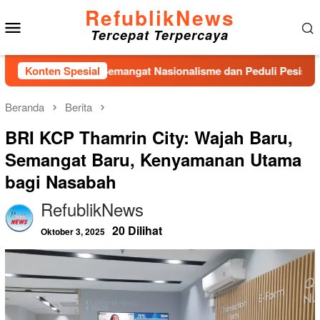
Loncat
RefublikNews
Menu
ke
Tercepat Terpercaya
konten
Mobile
mai Kobarkan Semangat Nasionalisme dan Peduli Pesisir di Kam
Konten Spesial
Beranda
Berita
BRI KCP Thamrin City: Wajah Baru,
Semangat Baru, Kenyamanan Utama
bagi Nasabah
RefublikNews
20 Dilihat
Oktober 3, 2025