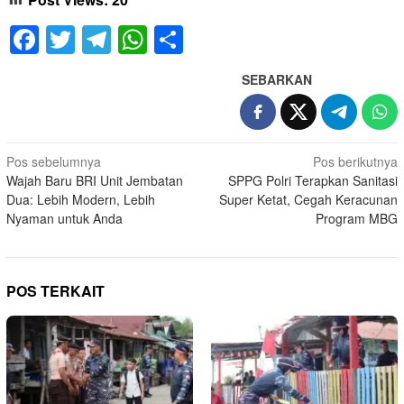
Facebook
Twitter
Telegram
WhatsApp
Share
SEBARKAN
Navigasi
Pos sebelumnya
Pos berikutnya
Wajah Baru BRI Unit Jembatan
SPPG Polri Terapkan Sanitasi
pos
Dua: Lebih Modern, Lebih
Super Ketat, Cegah Keracunan
Nyaman untuk Anda
Program MBG
POS TERKAIT