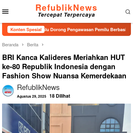
Loncat
RefublikNews
Menu
ke
Tercepat Terpercaya
konten
Mobile
Baru, Bawaslu Dorong Pengawasan Pemilu Berbasis Masyarakat
Konten Spesial
Beranda
Berita
BRI Kanca Kalideres Meriahkan HUT
ke-80 Republik Indonesia dengan
Fashion Show Nuansa Kemerdekaan
RefublikNews
18 Dilihat
Agustus 29, 2025