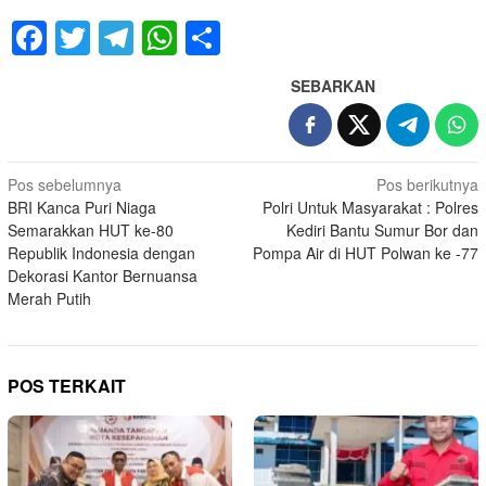
Facebook
Twitter
Telegram
WhatsApp
Share
SEBARKAN
Navigasi
Pos sebelumnya
Pos berikutnya
BRI Kanca Puri Niaga
Polri Untuk Masyarakat : Polres
pos
Semarakkan HUT ke-80
Kediri Bantu Sumur Bor dan
Republik Indonesia dengan
Pompa Air di HUT Polwan ke -77
Dekorasi Kantor Bernuansa
Merah Putih
POS TERKAIT