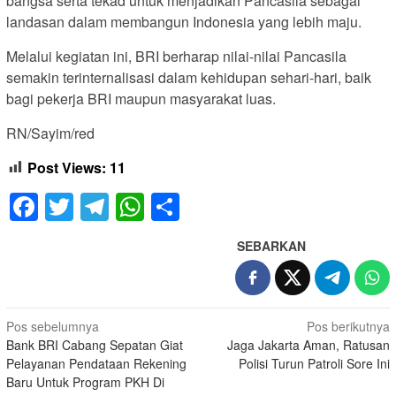
bangsa serta tekad untuk menjadikan Pancasila sebagai
landasan dalam membangun Indonesia yang lebih maju.
Melalui kegiatan ini, BRI berharap nilai-nilai Pancasila
semakin terinternalisasi dalam kehidupan sehari-hari, baik
bagi pekerja BRI maupun masyarakat luas.
RN/Sayim/red
Post Views:
11
Facebook
Twitter
Telegram
WhatsApp
Share
SEBARKAN
Navigasi
Pos sebelumnya
Pos berikutnya
Bank BRI Cabang Sepatan Giat
Jaga Jakarta Aman, Ratusan
pos
Pelayanan Pendataan Rekening
Polisi Turun Patroli Sore Ini
Baru Untuk Program PKH Di