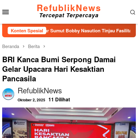
Loncat
RefublikNews
Menu
ke
Tercepat Terpercaya
konten
Mobile
i Gubernur Sumut Bobby Nasution Tinjau Fasilitas Kesehatan 
Konten Spesial
Beranda
Berita
BRI Kanca Bumi Serpong Damai
Gelar Upacara Hari Kesaktian
Pancasila
RefublikNews
11 Dilihat
Oktober 2, 2025