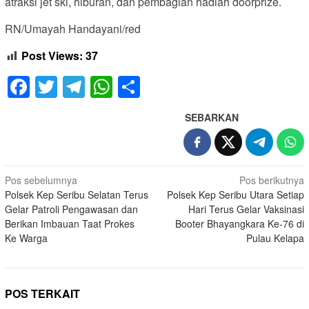
atraksi jet ski, hiburan, dan pembagian hadiah doorprize.
RN/Umayah Handayani/red
Post Views:
37
Facebook
Twitter
Telegram
WhatsApp
Share
SEBARKAN
Navigasi
Pos sebelumnya
Pos berikutnya
Polsek Kep Seribu Selatan Terus
Polsek Kep Seribu Utara Setiap
pos
Gelar Patroli Pengawasan dan
Hari Terus Gelar Vaksinasi
Berikan Imbauan Taat Prokes
Booter Bhayangkara Ke-76 di
Ke Warga
Pulau Kelapa
POS TERKAIT