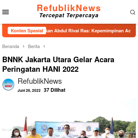
Loncat
RefublikNews
Menu
ke
Tercepat Terpercaya
konten
Mobile
nhas Hadirkan Abdul Rivai Ras: Kepemimpinan Adalah Talenta 
Konten Spesial
Beranda
Berita
BNNK Jakarta Utara Gelar Acara
Peringatan HANI 2022
RefublikNews
37 Dilihat
Juni 26, 2022