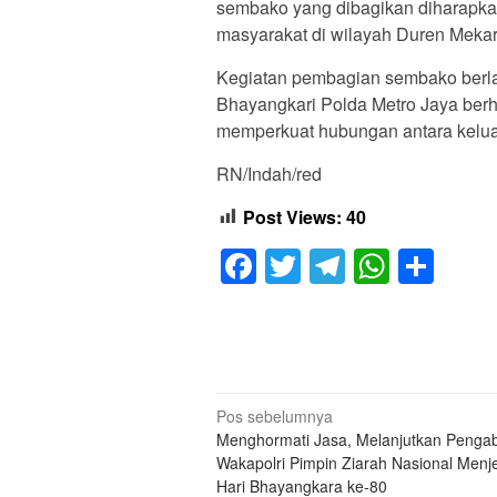
sembako yang dibagikan diharapka
masyarakat di wilayah Duren Mekar
Kegiatan pembagian sembako berla
Bhayangkari Polda Metro Jaya berhar
memperkuat hubungan antara keluar
RN/Indah/red
Post Views:
40
Facebook
Twitter
Telegram
Whats
Sha
Navigasi
Pos sebelumnya
Menghormati Jasa, Melanjutkan Pengab
pos
Wakapolri Pimpin Ziarah Nasional Menj
Hari Bhayangkara ke-80