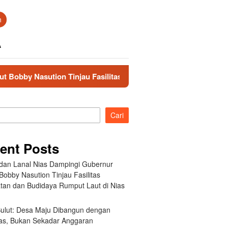
n
A
on Tinjau Fasilitas Kesehatan dan Budidaya Rumput Laut di Ni
Cari
ent Posts
an Lanal Nias Dampingi Gubernur
obby Nasution Tinjau Fasilitas
tan dan Budidaya Rumput Laut di Nias
 Sulut: Desa Maju Dibangun dengan
itas, Bukan Sekadar Anggaran