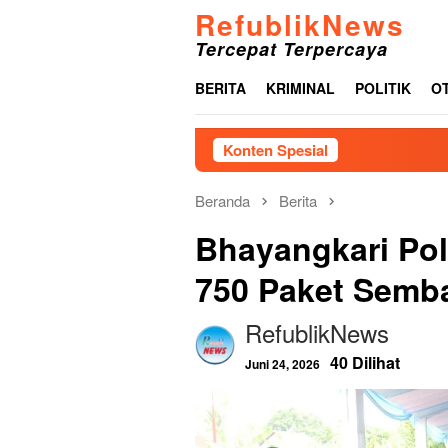
Loncat
RefublikNews
ke
Tercepat Terpercaya
konten
BERITA
KRIMINAL
POLITIK
O
Konten Spesial
Beranda
Berita
Bhayangkari Pol
750 Paket Semba
RefublikNews
40 Dilihat
Juni 24, 2026