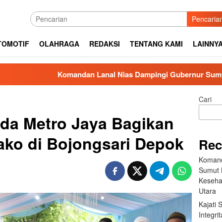
Pencaria
TOMOTIF
OLAHRAGA
REDAKSI
TENTANG KAMI
LAINNY
Komandan Lanal Nias Dampingi Gubernur Sumut Bobby Nasuti
Cari
da Metro Jaya Bagikan
ko di Bojongsari Depok
Rec
Komand
Sumut B
Keseha
Utara
Kajati
Integr