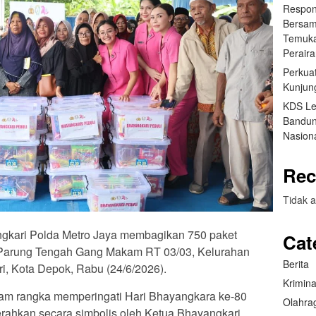
Respon
Bersam
Temuka
Perair
Perkuat
Kunjung
KDS Le
Bandun
Nasiona
Rec
Tidak a
ngkari Polda Metro Jaya membagikan 750 paket
Cat
arung Tengah Gang Makam RT 03/03, Kelurahan
Berita
, Kota Depok, Rabu (24/6/2026).
Krimina
dalam rangka memperingati Hari Bhayangkara ke-80
Olahra
rahkan secara simbolis oleh Ketua Bhayangkari