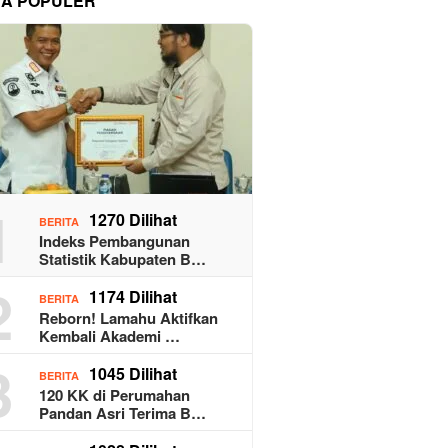
TA POPULER
1
1270 Dilihat
BERITA
Indeks Pembangunan
Statistik Kabupaten B…
2
1174 Dilihat
BERITA
Reborn! Lamahu Aktifkan
Kembali Akademi …
3
1045 Dilihat
BERITA
120 KK di Perumahan
Pandan Asri Terima B…