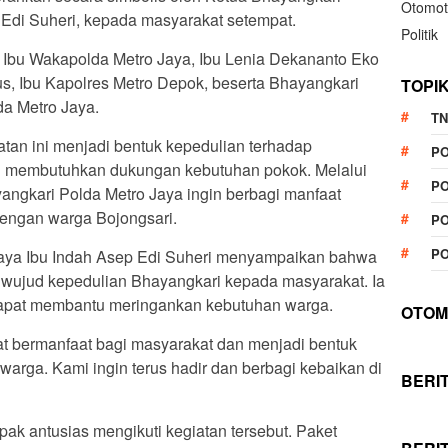
Otomot
 Edi Suheri, kepada masyarakat setempat.
Politik
leh Ibu Wakapolda Metro Jaya, Ibu Lenia Dekananto Eko
us, Ibu Kapolres Metro Depok, beserta Bhayangkari
TOPI
a Metro Jaya.
TN
tan ini menjadi bentuk kepedulian terhadap
P
g membutuhkan dukungan kebutuhan pokok. Melalui
PO
ngkari Polda Metro Jaya ingin berbagi manfaat
dengan warga Bojongsari.
PO
PO
aya Ibu Indah Asep Edi Suheri menyampaikan bahwa
n wujud kepedulian Bhayangkari kepada masyarakat. Ia
dapat membantu meringankan kebutuhan warga.
OTOM
t bermanfaat bagi masyarakat dan menjadi bentuk
rga. Kami ingin terus hadir dan berbagi kebaikan di
BERI
k antusias mengikuti kegiatan tersebut. Paket