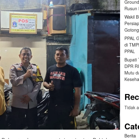
Ground
Rusun 
Wakil 
Persia
Gotong
PPAL G
di TMP
PPAL
Bupati
DPR RI 
Mutu da
Keseha
Rec
Tidak a
Cat
Berita