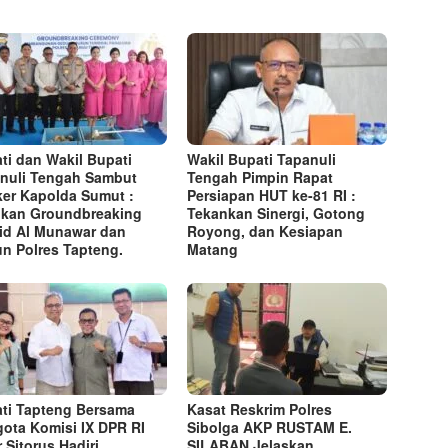
ti dan Wakil Bupati
Wakil Bupati Tapanuli
nuli Tengah Sambut
Tengah Pimpin Rapat
er Kapolda Sumut :
Persiapan HUT ke-81 RI :
kan Groundbreaking
Tekankan Sinergi, Gotong
id Al Munawar dan
Royong, dan Kesiapan
n Polres Tapteng.
Matang
ti Tapteng Bersama
Kasat Reskrim Polres
ota Komisi IX DPR RI
Sibolga AKP RUSTAM E.
r Sitorus Hadiri
SILABAN Jelaskan