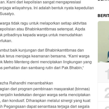
n. Kami dari kepolisian sangat mengapresiasi
menjaga wilayahnya. Ini adalah bentuk nyata kepedulian
 Susatyo.
BERI
warga tidak ragu untuk melaporkan setiap aktivitas
epolisian atau Bhabinkamtibmas setempat. Aipda
ak pribadinya kepada warga untuk memudahkan
rlukan.
mbut baik kunjungan dari Bhabinkamtibmas dan
tuk terus menjaga keamanan bersama. “Kami warga
sek Metro Menteng demi menciptakan lingkungan yang
s perhatian dan sambang rutin dari Pak Bhabin,”
Rezha Rahandhi menambahkan
agian dari program pembinaan masyarakat (binmas)
menjalin kedekatan dengan warga serta menciptakan
, dan kondusif. Diharapkan melalui sinergi yang kuat
ah Pegangsaan dapat senantiasa terjaga dari segala