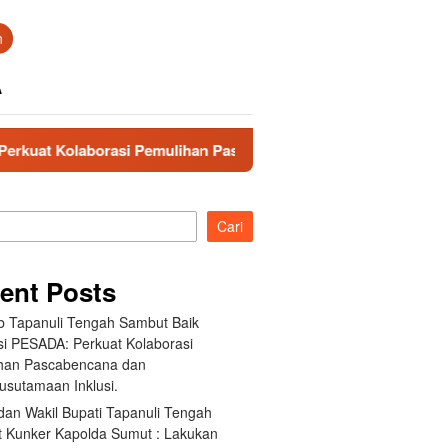
n
A
i Pemulihan Pascabencana dan Pengarusutamaan Inklusi.
Cari
ent Posts
 Tapanuli Tengah Sambut Baik
si PESADA: Perkuat Kolaborasi
han Pascabencana dan
usutamaan Inklusi.
dan Wakil Bupati Tapanuli Tengah
 Kunker Kapolda Sumut : Lakukan