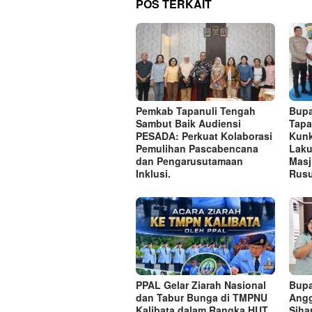
POS TERKAIT
Pemkab Tapanuli Tengah
Bupa
Sambut Baik Audiensi
Tapa
PESADA: Perkuat Kolaborasi
Kunk
Pemulihan Pascabencana
Laku
dan Pengarusutamaan
Masj
Inklusi.
Rusu
PPAL Gelar Ziarah Nasional
Bupa
dan Tabur Bunga di TMPNU
Angg
Kalibata dalam Rangka HUT
Siha