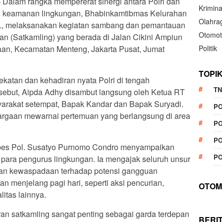
 – Dalam rangka mempererat sinergi antara Polri dan
Krimina
tas keamanan lingkungan, Bhabinkamtibmas Kelurahan
Olahra
., melaksanakan kegiatan sambang dan pemantauan
Otomot
 (Satkamling) yang berada di Jalan Cikini Ampiun
Politik
n, Kecamatan Menteng, Jakarta Pusat, Jumat
TOPI
katan dan kehadiran nyata Polri di tengah
TN
sebut, Aipda Adhy disambut langsung oleh Ketua RT
yarakat setempat, Bapak Kandar dan Bapak Suryadi.
P
rgaan mewarnai pertemuan yang berlangsung di area
PO
PO
mbes Pol. Susatyo Purnomo Condro menyampaikan
PO
para pengurus lingkungan. Ia mengajak seluruh unsur
kan kewaspadaan terhadap potensi gangguan
n menjelang pagi hari, seperti aksi pencurian,
OTOM
litas lainnya.
an satkamling sangat penting sebagai garda terdepan
BERI