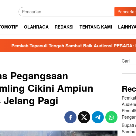
Pencaria
TOMOTIF
OLAHRAGA
REDAKSI
TENTANG KAMI
LAINNY
nuli Tengah Sambut Baik Audiensi PESADA: Perkuat Kolaboras
Cari
as Pegangsaan
mling Cikini Ampiun
Rec
 Jelang Pagi
Pemkab
Audien
Pemuli
Pengar
Bupati 
Sambut