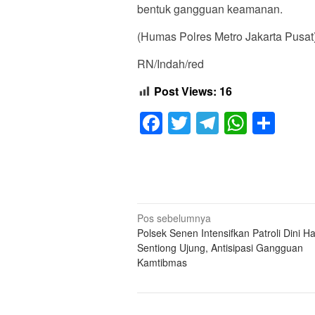
bentuk gangguan keamanan.
(Humas Polres Metro Jakarta Pusat
RN/Indah/red
Post Views:
16
Facebook
Twitter
Telegram
Whats
Sha
Navigasi
Pos sebelumnya
Polsek Senen Intensifkan Patroli Dini Har
pos
Sentiong Ujung, Antisipasi Gangguan
Kamtibmas