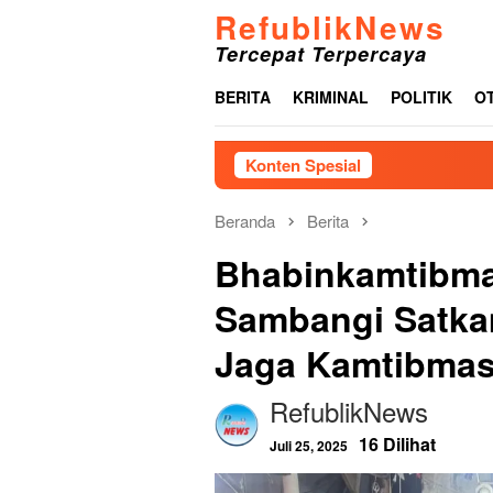
Loncat
RefublikNews
ke
Tercepat Terpercaya
konten
BERITA
KRIMINAL
POLITIK
O
Konten Spesial
Pemkab Tapa
Beranda
Berita
Bhabinkamtibm
Sambangi Satka
Jaga Kamtibmas
RefublikNews
16 Dilihat
Juli 25, 2025