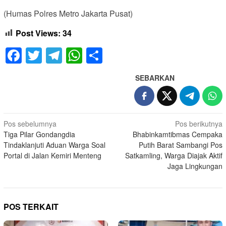
(Humas Polres Metro Jakarta Pusat)
Post Views:
34
Facebook
Twitter
Telegram
WhatsApp
Share
SEBARKAN
Navigasi
Pos sebelumnya
Pos berikutnya
Tiga Pilar Gondangdia
Bhabinkamtibmas Cempaka
pos
Tindaklanjuti Aduan Warga Soal
Putih Barat Sambangi Pos
Portal di Jalan Kemiri Menteng
Satkamling, Warga Diajak Aktif
Jaga Lingkungan
POS TERKAIT