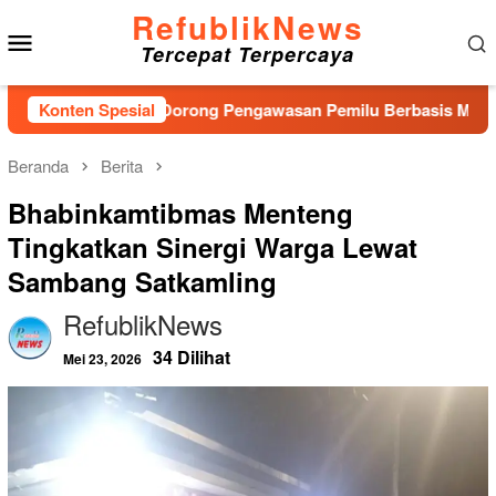
Loncat
RefublikNews
Menu
ke
Tercepat Terpercaya
konten
Mobile
, Bawaslu Dorong Pengawasan Pemilu Berbasis Masyarakat
Konten Spesial
Beranda
Berita
Bhabinkamtibmas Menteng
Tingkatkan Sinergi Warga Lewat
Sambang Satkamling
RefublikNews
34 Dilihat
Mei 23, 2026