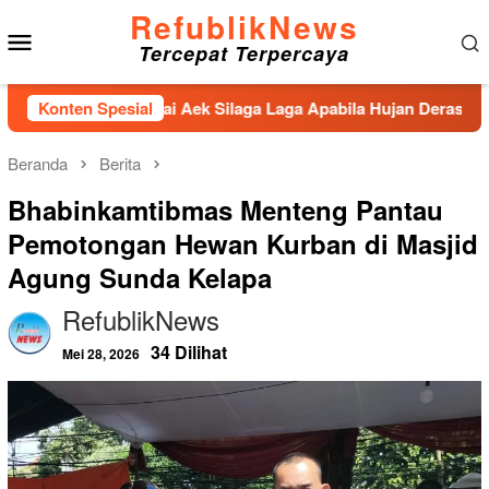
Loncat
RefublikNews
Menu
ke
Tercepat Terpercaya
konten
Mobile
ahan Sungai Aek Silaga Laga Apabila Hujan Deras Jebol,Puluha
Konten Spesial
Beranda
Berita
Bhabinkamtibmas Menteng Pantau
Pemotongan Hewan Kurban di Masjid
Agung Sunda Kelapa
RefublikNews
34 Dilihat
Mei 28, 2026