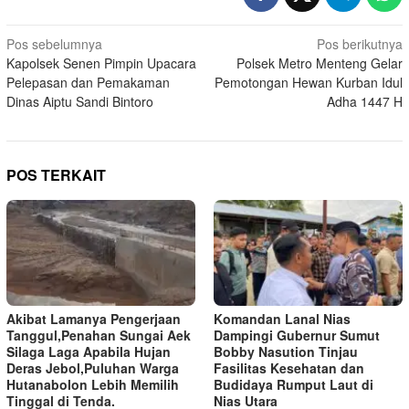
Navigasi
Pos sebelumnya
Pos berikutnya
Kapolsek Senen Pimpin Upacara
Polsek Metro Menteng Gelar
pos
Pelepasan dan Pemakaman
Pemotongan Hewan Kurban Idul
Dinas Aiptu Sandi Bintoro
Adha 1447 H
POS TERKAIT
Akibat Lamanya Pengerjaan
Komandan Lanal Nias
Tanggul,Penahan Sungai Aek
Dampingi Gubernur Sumut
Silaga Laga Apabila Hujan
Bobby Nasution Tinjau
Deras Jebol,Puluhan Warga
Fasilitas Kesehatan dan
Hutanabolon Lebih Memilih
Budidaya Rumput Laut di
Tinggal di Tenda.
Nias Utara