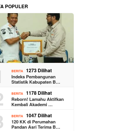
TA POPULER
1
1273 Dilihat
BERITA
Indeks Pembangunan
Statistik Kabupaten B…
2
1178 Dilihat
BERITA
Reborn! Lamahu Aktifkan
Kembali Akademi …
3
1047 Dilihat
BERITA
120 KK di Perumahan
Pandan Asri Terima B…