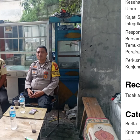
Keseha
Utara
Kajati
Integr
Respon
Bersam
Temuka
Perair
Perkuat
Kunjung
Rec
Tidak a
Cat
Berita
Krimina