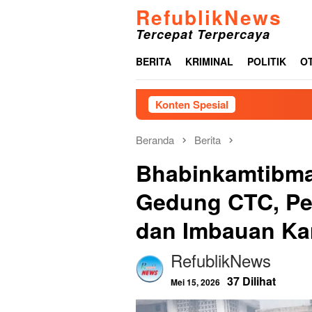
Loncat
RefublikNews
ke
Tercepat Terpercaya
konten
BERITA
KRIMINAL
POLITIK
O
Konten Spesial
Akibat L
Beranda
Berita
Bhabinkamtibma
Gedung CTC, Pe
dan Imbauan K
RefublikNews
37 Dilihat
Mei 15, 2026