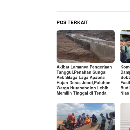
POS TERKAIT
Akibat Lamanya Pengerjaan
Koma
Tanggul,Penahan Sungai
Damp
Aek Silaga Laga Apabila
Bobb
Hujan Deras Jebol,Puluhan
Fasi
Warga Hutanabolon Lebih
Budi
Memilih Tinggal di Tenda.
Nias