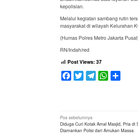
kepolisian.
Melalui kegiatan sambang rutin ter
masyarakat di wilayah Kelurahan K
(Humas Polres Metro Jakarta Pusat
RN/Indah/red
Post Views:
37
Facebook
Twitter
Telegram
Whats
Sha
Navigasi
Pos sebelumnya
Diduga Curi Kotak Amal Masjid, Pria di
pos
Diamankan Polisi dari Amukan Massa