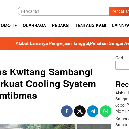
Pencaria
TOMOTIF
OLAHRAGA
REDAKSI
TENTANG KAMI
LAINNY
amanya Pengerjaan Tanggul,Penahan Sungai Aek Silaga Laga Apa
Cari
s Kwitang Sambangi
rkuat Cooling System
Rec
amtibmas
Akibat
Sungai
Jebol,
Memilih
Komand
Sumut B