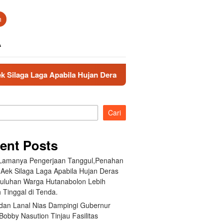
n
A
bila Hujan Deras Jebol,Puluhan Warga Hutanabolon Lebih Memil
Cari
ent Posts
 Lamanya Pengerjaan Tanggul,Penahan
 Aek Silaga Laga Apabila Hujan Deras
Puluhan Warga Hutanabolon Lebih
 Tinggal di Tenda.
an Lanal Nias Dampingi Gubernur
obby Nasution Tinjau Fasilitas