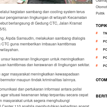
Olahra
Otomot
elalui kegiatan sambang dan cooling system terus
Politik
sur pengamanan lingkungan di wilayah Kecamatan
rsebut berlangsung di Gedung CTC, Jalan Kramat
TOPI
/5).
TN
ng, Aipda Samsudin, melakukan sambang dialogis
P
 CTC guna memberikan imbauan kamtibmas
ewilayahan.
PO
PO
ak unsur keamanan lingkungan untuk meningkatkan
guan kamtibmas dan kerawanan di lingkungan sekitar.
PO
au agar masyarakat meningkatkan kewaspadaan
bermotor maupun tindak kriminalitas lainnya.
OTOM
omunikasi dan pertukaran informasi antara polisi
gar situasi keamanan tetap terpantau secara cepat
BERI
tkan masyarakat untuk segera menghubungi
l Center 110 apabila membutuhkan kehadiran aparat