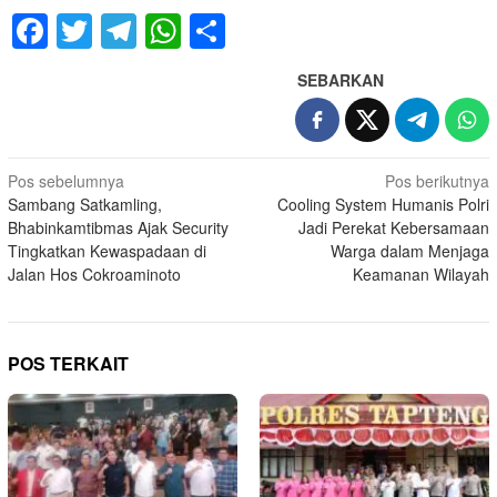
Facebook
Twitter
Telegram
WhatsApp
Share
SEBARKAN
Navigasi
Pos sebelumnya
Pos berikutnya
Sambang Satkamling,
Cooling System Humanis Polri
pos
Bhabinkamtibmas Ajak Security
Jadi Perekat Kebersamaan
Tingkatkan Kewaspadaan di
Warga dalam Menjaga
Jalan Hos Cokroaminoto
Keamanan Wilayah
POS TERKAIT