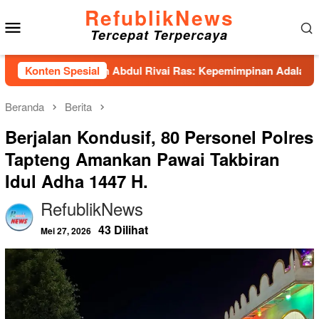
Loncat
RefublikNews
Menu
ke
Tercepat Terpercaya
konten
Mobile
Hadirkan Abdul Rivai Ras: Kepemimpinan Adalah Talenta yang 
Konten Spesial
Beranda
Berita
Berjalan Kondusif, 80 Personel Polres
Tapteng Amankan Pawai Takbiran
Idul Adha 1447 H.
RefublikNews
43 Dilihat
Mei 27, 2026