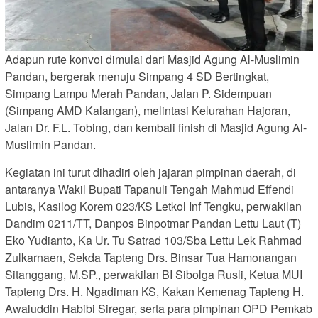
Adapun rute konvoi dimulai dari Masjid Agung Al-Muslimin
Pandan, bergerak menuju Simpang 4 SD Bertingkat,
Simpang Lampu Merah Pandan, Jalan P. Sidempuan
(Simpang AMD Kalangan), melintasi Kelurahan Hajoran,
Jalan Dr. F.L. Tobing, dan kembali finish di Masjid Agung Al-
Muslimin Pandan.
Kegiatan ini turut dihadiri oleh jajaran pimpinan daerah, di
antaranya Wakil Bupati Tapanuli Tengah Mahmud Effendi
Lubis, Kasilog Korem 023/KS Letkol Inf Tengku, perwakilan
Dandim 0211/TT, Danpos Binpotmar Pandan Lettu Laut (T)
Eko Yudianto, Ka Ur. Tu Satrad 103/Sba Lettu Lek Rahmad
Zulkarnaen, Sekda Tapteng Drs. Binsar Tua Hamonangan
Sitanggang, M.SP., perwakilan BI Sibolga Rusli, Ketua MUI
Tapteng Drs. H. Ngadiman KS, Kakan Kemenag Tapteng H.
Awaluddin Habibi Siregar, serta para pimpinan OPD Pemkab