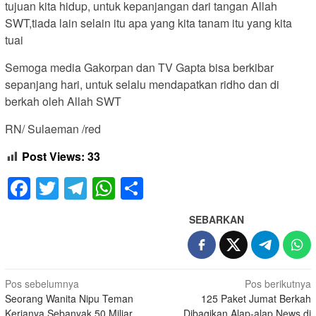
tujuan kita hidup, untuk kepanjangan dari tangan Allah
SWT,tiada lain selain itu apa yang kita tanam itu yang kita
tuai
Semoga media Gakorpan dan TV Gapta bisa berkibar
sepanjang hari, untuk selalu mendapatkan ridho dan di
berkah oleh Allah SWT
RN/ Sulaeman /red
Post Views:
33
Facebook
Twitter
Telegram
WhatsApp
Share
SEBARKAN
Navigasi
Pos sebelumnya
Pos berikutnya
Seorang Wanita Nipu Teman
125 Paket Jumat Berkah
pos
Kerjanya Sebanyak 50 Miliar,
Dibagikan Alap-alap News di