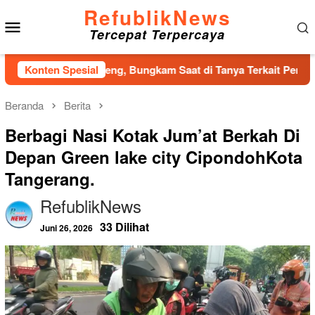
Loncat
RefublikNews
Menu
ke
Tercepat Terpercaya
konten
Mobile
DPRD Tapteng, Bungkam Saat di Tanya Terkait Pembahasan Prop
Konten Spesial
Beranda
Berita
Berbagi Nasi Kotak Jum’at Berkah Di
Depan Green lake city CipondohKota
Tangerang.
RefublikNews
33 Dilihat
Juni 26, 2026