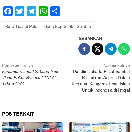
Facebook
Twitter
Telegram
WhatsApp
Share
Baru Tiba di Pulau Tidung Kep Seribu Selatan
SEBARKAN
Navigasi
Pos sebelumnya
Pos berikutnya
Komandan Lanal Sabang Ikuti
Dandim Jakarta Pusat Sambut
pos
Vicon Rakor Renaku I TNI AL
Kehadiran Wapres Dalam
Tahun 2022
Kegiatan Konggres Umat Islam
Untuk Indonesia di Istiqlal
POS TERKAIT