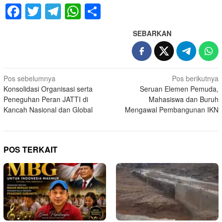
Facebook
Twitter
Telegram
WhatsApp
Share
SEBARKAN
Navigasi
Pos sebelumnya
Pos berikutnya
Konsolidasi Organisasi serta
Seruan Elemen Pemuda,
pos
Peneguhan Peran JATTI di
Mahasiswa dan Buruh
Kancah Nasional dan Global
Mengawal Pembangunan IKN
POS TERKAIT