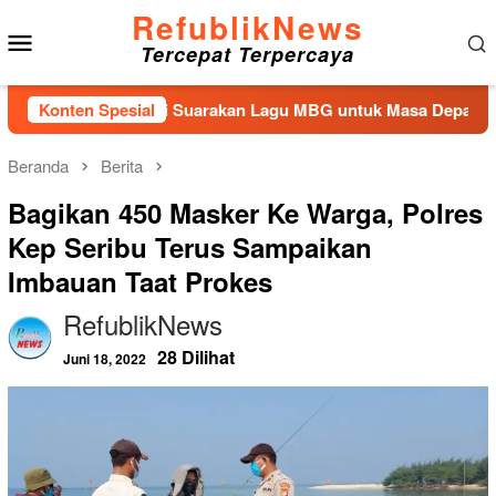
Loncat
RefublikNews
Menu
ke
Tercepat Terpercaya
konten
Mobile
an Kembali Suarakan Lagu MBG untuk Masa Depan Anak Bangs
Konten Spesial
Beranda
Berita
Bagikan 450 Masker Ke Warga, Polres
Kep Seribu Terus Sampaikan
Imbauan Taat Prokes
RefublikNews
28 Dilihat
Juni 18, 2022