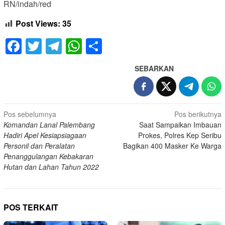
RN/indah/red
Post Views:
35
Facebook
Twitter
Telegram
WhatsApp
Share
SEBARKAN
Navigasi
Pos sebelumnya
Pos berikutnya
Komandan Lanal Palembang
Saat Sampaikan Imbauan
pos
Hadiri Apel Kesiapsiagaan
Prokes, Polres Kep Seribu
Personil dan Peralatan
Bagikan 400 Masker Ke Warga
Penanggulangan Kebakaran
Hutan dan Lahan Tahun 2022
POS TERKAIT