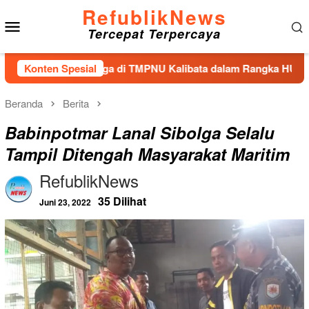
Loncat
RefublikNews
Menu
ke
Tercepat Terpercaya
konten
Mobile
 Tabur Bunga di TMPNU Kalibata dalam Rangka HUT Ke-40 PPAL
Konten Spesial
Beranda
Berita
Babinpotmar Lanal Sibolga Selalu
Tampil Ditengah Masyarakat Maritim
RefublikNews
35 Dilihat
Juni 23, 2022