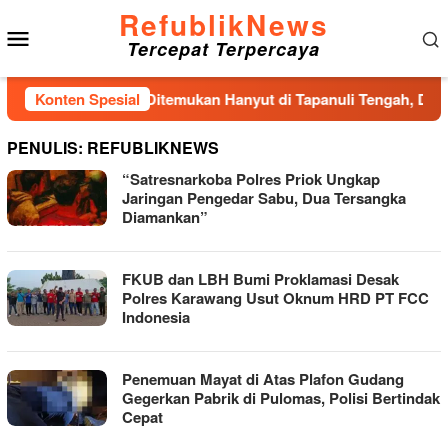
Loncat
RefublikNews
Menu
ke
Tercepat Terpercaya
konten
Mobile
Konten Spesial
Jasad Pria Ditemukan Hanyut di Tapanuli Tengah, Diduga
PENULIS:
REFUBLIKNEWS
“Satresnarkoba Polres Priok Ungkap
Jaringan Pengedar Sabu, Dua Tersangka
Diamankan”
FKUB dan LBH Bumi Proklamasi Desak
Polres Karawang Usut Oknum HRD PT FCC
Indonesia
Penemuan Mayat di Atas Plafon Gudang
Gegerkan Pabrik di Pulomas, Polisi Bertindak
Cepat