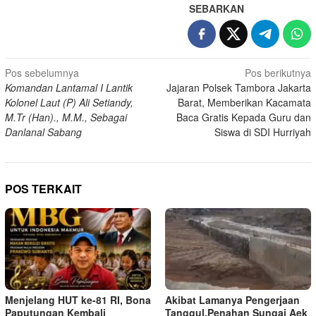
SEBARKAN
Navigasi
Pos sebelumnya
Pos berikutnya
Komandan Lantamal I Lantik
Jajaran Polsek Tambora Jakarta
pos
Kolonel Laut (P) Ali Setiandy,
Barat, Memberikan Kacamata
M.Tr (Han)., M.M., Sebagai
Baca Gratis Kepada Guru dan
Danlanal Sabang
Siswa di SDI Hurriyah
POS TERKAIT
Menjelang HUT ke-81 RI, Bona
Akibat Lamanya Pengerjaan
Paputungan Kembali
Tanggul,Penahan Sungai Aek