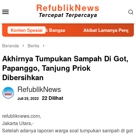
Loncat
RefublikNews
Menu
ke
Tercepat Terpercaya
konten
Mobile
sa Depan Anak Bangsa
Konten Spesial
Akibat Lamanya Pengerjaan Tangg
Beranda
Berita
Akhirnya Tumpukan Sampah Di Got,
Papanggo, Tanjung Priok
Dibersihkan
RefublikNews
22 Dilihat
Juli 25, 2022
refubliknews.com,
Jakarta Utara,-
Setelah adanya laporan warga soal tumpukan sampah di got