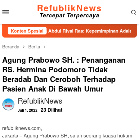
Loncat
RefublikNews
Menu
ke
Tercepat Terpercaya
konten
Mobile
as Hadirkan Abdul Rivai Ras: Kepemimpinan Adalah Talenta yan
Konten Spesial
Beranda
Berita
Agung Prabowo SH. : Penanganan
RS. Hermina Podomoro Tidak
Beradab Dan Ceroboh Terhadap
Pasien Anak Di Bawah Umur
RefublikNews
23 Dilihat
Juli 1, 2022
refubliknews.com,
Jakarta – Agung Prabowo SH, salah seorang kuasa hukum