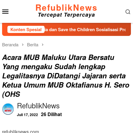
Loncat
RefublikNews
Menu
ke
Tercepat Terpercaya
konten
Mobile
ka Indonesia dan Save the Children Sosialisasi Program PROT
Konten Spesial
Beranda
Berita
Acara MUB Maluku Utara Bersatu
Yang mengaku Sudah lengkap
Legalitasnya DiDatangi Jajaran serta
Ketua Umum MUB Oktafianus H. Sero
(OHS
RefublikNews
26 Dilihat
Juli 17, 2022
refubliknews.com,