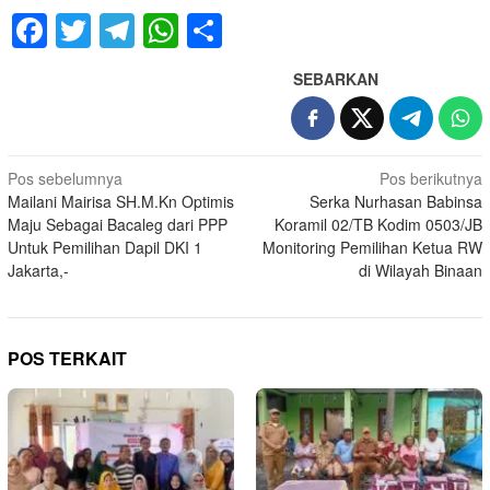
Facebook
Twitter
Telegram
WhatsApp
Share
SEBARKAN
Navigasi
Pos sebelumnya
Pos berikutnya
Mailani Mairisa SH.M.Kn Optimis
Serka Nurhasan Babinsa
pos
Maju Sebagai Bacaleg dari PPP
Koramil 02/TB Kodim 0503/JB
Untuk Pemilihan Dapil DKI 1
Monitoring Pemilihan Ketua RW
Jakarta,-
di Wilayah Binaan
POS TERKAIT