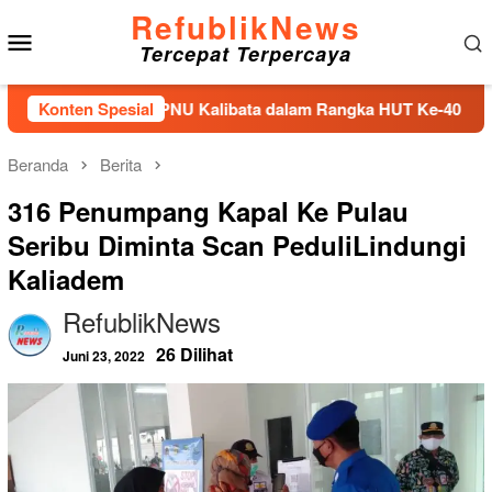
Loncat
RefublikNews
Menu
ke
Tercepat Terpercaya
konten
Mobile
unga di TMPNU Kalibata dalam Rangka HUT Ke-40 PPAL
Konten Spesial
Beranda
Berita
316 Penumpang Kapal Ke Pulau
Seribu Diminta Scan PeduliLindungi
Kaliadem
RefublikNews
26 Dilihat
Juni 23, 2022