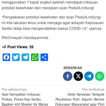
menggunakan 7 kapal angkut setelah mendapat imbauan
protokol kesehatan dan menjalani scan PeduliLindungi.
“Pengawasan protokol kesehatan dan scan PeduliLindungi
ini kita lakukan terus untuk menjaga agar wilayah Kepulauan
Seribu tetap bisa mengendalikan kasus COVID-19,” ujarnya.
RN/Umayah Handayani/red
Post Views:
26
Facebook
Twitter
Telegram
WhatsApp
Share
SEBARKAN
Navigasi
Pos sebelumnya
Pos berikutnya
Saat Sampaikan Imbauan
Gelar Apresiasi ‘Setapak
pos
Prokes, Polres Kep Seribu
Perubahan Polri’, Kapolri: Bentuk
Bagikan 400 Masker Ke Warga
Dukungan Masyarakat agar Polri