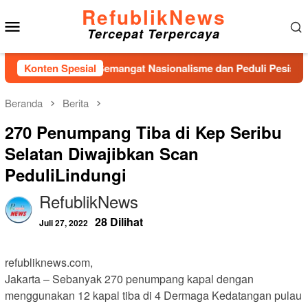
Loncat
RefublikNews
Menu
ke
Tercepat Terpercaya
konten
Mobile
mai Kobarkan Semangat Nasionalisme dan Peduli Pesisir di Kam
Konten Spesial
Beranda
Berita
270 Penumpang Tiba di Kep Seribu
Selatan Diwajibkan Scan
PeduliLindungi
RefublikNews
28 Dilihat
Juli 27, 2022
refubliknews.com,
Jakarta – Sebanyak 270 penumpang kapal dengan
menggunakan 12 kapal tiba di 4 Dermaga Kedatangan pulau