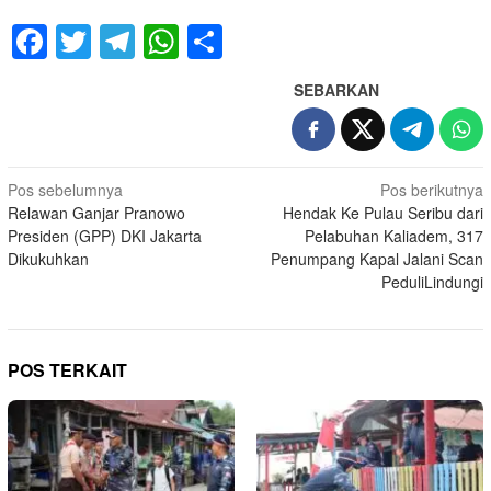
Facebook
Twitter
Telegram
WhatsApp
Share
SEBARKAN
Navigasi
Pos sebelumnya
Pos berikutnya
Relawan Ganjar Pranowo
Hendak Ke Pulau Seribu dari
pos
Presiden (GPP) DKI Jakarta
Pelabuhan Kaliadem, 317
Dikukuhkan
Penumpang Kapal Jalani Scan
PeduliLindungi
POS TERKAIT