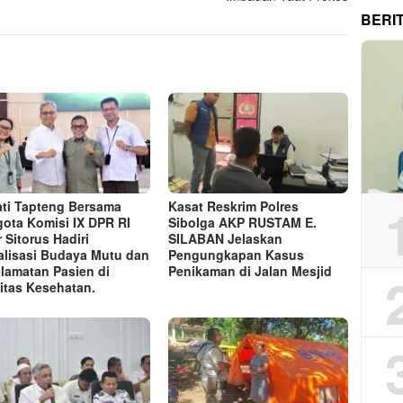
BERI
ti Tapteng Bersama
Kasat Reskrim Polres
ota Komisi IX DPR RI
Sibolga AKP RUSTAM E.
r Sitorus Hadiri
SILABAN Jelaskan
alisasi Budaya Mutu dan
Pengungkapan Kasus
lamatan Pasien di
Penikaman di Jalan Mesjid
litas Kesehatan.