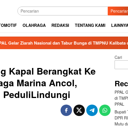
Pencaria
TOMOTIF
OLAHRAGA
REDAKSI
TENTANG KAMI
LAINNY
Ziarah Nasional dan Tabur Bunga di TMPNU Kalibata dalam Ra
Cari
g Kapal Berangkat Ke
aga Marina Ancol,
Rec
 PeduliLindungi
PPAL G
di TMP
PPAL
Bupati
DPR RI 
Mutu da