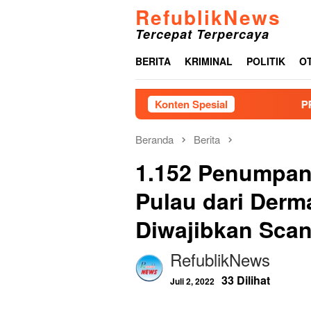
Loncat
RefublikNews
ke
Tercepat Terpercaya
konten
BERITA
KRIMINAL
POLITIK
O
Konten Spesial
PPAL Gelar 
Beranda
Berita
1.152 Penumpan
Pulau dari Derm
Diwajibkan Scan
RefublikNews
33 Dilihat
Juli 2, 2022