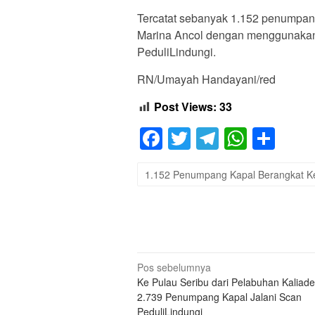
Tercatat sebanyak 1.152 penumpang
Marina Ancol dengan menggunakan 
PeduliLindungi.
RN/Umayah Handayani/red
Post Views:
33
Facebook
Twitter
Telegram
Whats
Sha
1.152 Penumpang Kapal Berangkat Ke
Navigasi
Pos sebelumnya
Ke Pulau Seribu dari Pelabuhan Kaliad
pos
2.739 Penumpang Kapal Jalani Scan
PeduliLindungi