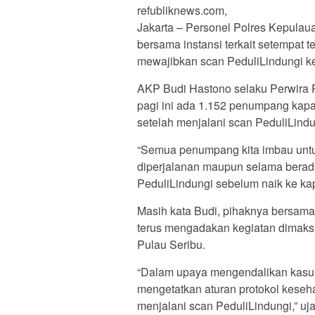
refubliknews.com,
Jakarta – Personel Polres Kepulau
bersama instansi terkait setempat 
mewajibkan scan PeduliLindungi 
AKP Budi Hastono selaku Perwira 
pagi ini ada 1.152 penumpang kapa
setelah menjalani scan PeduliLindu
“Semua penumpang kita imbau untu
diperjalanan maupun selama berada 
PeduliLindungi sebelum naik ke kapa
Masih kata Budi, pihaknya bersama 
terus mengadakan kegiatan dimak
Pulau Seribu.
“Dalam upaya mengendalikan kasus 
mengetatkan aturan protokol kese
menjalani scan PeduliLindungi,” uja