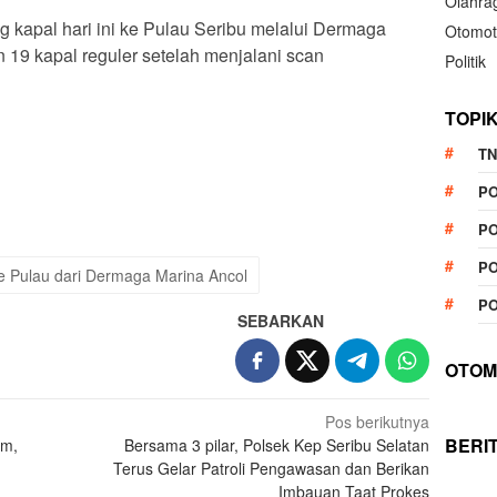
Olahra
 kapal hari ini ke Pulau Seribu melalui Dermaga
Otomot
19 kapal reguler setelah menjalani scan
Politik
TOPI
TN
P
App
re
PO
PO
 Pulau dari Dermaga Marina Ancol
PO
SEBARKAN
OTOM
Pos berikutnya
BERI
em,
Bersama 3 pilar, Polsek Kep Seribu Selatan
Terus Gelar Patroli Pengawasan dan Berikan
Imbauan Taat Prokes