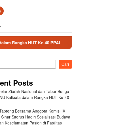
n
A
ngka HUT Ke-40 PPAL
Bupati Tapteng Bersama Anggota Ko
Cari
ent Posts
elar Ziarah Nasional dan Tabur Bunga
NU Kalibata dalam Rangka HUT Ke-40
 Tapteng Bersama Anggota Komisi IX
Sihar Sitorus Hadiri Sosialisasi Budaya
n Keselamatan Pasien di Fasilitas