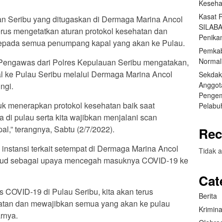
Keseha
Kasat 
an Seribu yang ditugaskan di Dermaga Marina Ancol
SILABA
terus mengetatkan aturan protokol kesehatan dan
Penika
kepada semua penumpang kapal yang akan ke Pulau.
Pemkab
Normal
Pengawas dari Polres Kepulauan Seribu mengatakan,
l ke Pulau Seribu melalui Dermaga Marina Ancol
Sekdak
Anggot
ngi.
Pengem
k menerapkan protokol kesehatan baik saat
Pelabu
di pulau serta kita wajibkan menjalani scan
l,” terangnya, Sabtu (2/7/2022).
Rec
instansi terkait setempat di Dermaga Marina Ancol
Tidak a
sud sebagai upaya mencegah masuknya COVID-19 ke
Cat
COVID-19 di Pulau Seribu, kita akan terus
Berita
hatan dan mewajibkan semua yang akan ke pulau
Krimina
rnya.