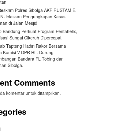
tan.
Reskrim Polres Sibolga AKP RUSTAM E.
N Jelaskan Pengungkapan Kasus
man di Jalan Mesjid
 Bandung Perkuat Program Pentahelix,
isasi Sungai Cikeruh Dipercepat
ab Tapteng Hadiri Rakor Bersama
a Komisi V DPR RI : Dorong
bangan Bandara FL Tobing dan
han Sibolga.
ent Comments
da komentar untuk ditampilkan.
egories
l