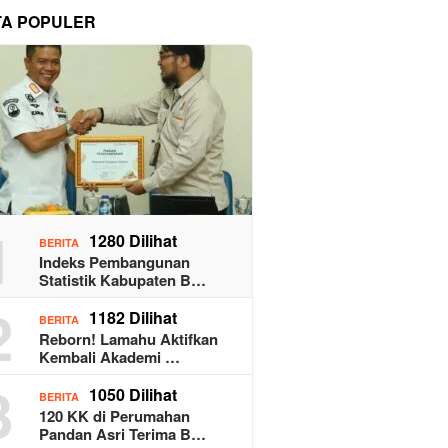
TA POPULER
1
1280 Dilihat
BERITA
Indeks Pembangunan
Statistik Kabupaten B…
2
1182 Dilihat
BERITA
Reborn! Lamahu Aktifkan
Kembali Akademi …
3
1050 Dilihat
BERITA
120 KK di Perumahan
Pandan Asri Terima B…